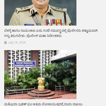
ಬೆಳಗ್ಗೆ ಹಾಗೂ ಸಾಯಂಕಾಲ ಐದು ಗಂಟೆ ಸಮವಸ್ತ್ರದಲ್ಲಿ ಪೊಲೀಸರು ಕಡ್ಡಾಯವಾಗಿ
ಗಸ್ತು ತಿರುಗಬೇಕು: ಪೊಲೀಸ್ ಮಹಾ ನಿರ್ದೇಶಕರು
July 18, 2024
ಮತ್ತೊಂದು ಬೃಹತ್ ಭೂ ಅಕ್ರಮ ಲೋಕಾಯುಕ್ತದಲ್ಲಿ ದೂರು ದಾಖಲು