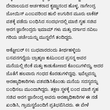
ದೇವಾಲಯದ ಅರ್ಚಕರಾದ ಕೃಷ್ಣಾನಂದ ಹೊಳ್ಳ, ನಾಗೇಂದ್ರ
ಜೋಯಿಸ್ ಎಂಬವರಿಂದ ಹುಲಿ ಉಗುರಿನ ಮೂರು ಲಾಕೆಟ್
ವಶಕ್ಕೆ ಪಡೆದು ಬಂಧಿಸಿದ ಸಂದರ್ಭದಲ್ಲಿ ಮಾಜಿ ಗೃಹ ಸಚಿವ
ಅರಗ ಜ್ಞಾನೇಂದ್ರರು ಇಮಾಮ್ ಗಳು ಮತ್ತು ದರ್ಗಾದ ನವಿಲು
ಗರಿಯ ಚರ್ಚೆಯನ್ನು ಮುನ್ನಲೆಗೆ ತಂದಿದ್ದರು.
ಅಕ್ಟೋಬರ್ 01 ಬುಧವಾರದಂದು ತೀರ್ಥಹಳ್ಳಿಯ
ಬಸವನಗದ್ದೆಯ ಬ್ರಾಹ್ಮಣ ಕುಟುಂಬದ ಪ್ರಸನ್ನ ಅವರ
ಮನೆಯಲ್ಲಿ ಜಿಂಕೆ ಮತ್ತು ಕಾಡುಕೋಣದ ಕೊಂಬುಗಳಿದ್ದು, ಅದರ
ಜೊತೆಗೆ ಹಲವಾರು ಗಂಧದ ಕೊರಡುಗಳಿದ್ದವು. ಇವೆಲ್ಲವನ್ನು
ಅರಣ್ಯಾಧಿಕಾರಿಗಳು ವಶಪಡಿಸಿಕೊಂಡು ಮನೆಯ ಸದಸ್ಯರನ್ನು
ಬಂಧಿಸಲು ಮುಂದಾಗಿದ್ದರು. ತಕ್ಷಣ ಸ್ಥಳಕ್ಕೆ ಬಂದ ಮಾಜಿ ಗೃಹ
ಸಚಿವ ಅರಗ ಜ್ಞಾನೇಂದ್ರ ಅವರು ಅರಣ್ಯಾಧಿಕಾರಿಗಳ ಈ ನಡೆ
ಖಂಡಿಸಿ, ಗ್ರಾಮಸ್ಥರೊಂದಿಗೆ ಪ್ರತಿಭಟಿಸಿದರು. ಈ ವೇಳೆ