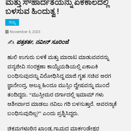
ಮತ್ತು ಸೌಹಾರ್ದತೆಯನ್ನು ಏಕಕಾಲದಲ್ಲಿ
ಬಳಸುವ ಹಿಂದುತ್ವ !
ರಾಜ್ಯ
November 4, 2023
✍️.
ಪತ್ರಕರ್ತ, ನವೀನ್ ಸೂರಿಂಜೆ
ಹುಲಿ ಉಗುರು ಬಳಕೆ ಮತ್ತು ಮಾರಾಟ ಮಾಡುವವರನ್ನು
ವನ್ಯಜೀವಿ ಸಂರಕ್ಷಣಾ ಕಾಯ್ದೆಯಡಿಯಲ್ಲಿ ಏಕಾಏಕಿ
ಬಂಧಿಸುವುದನ್ನು ವಿರೋಧಿಸಿದ್ದ ಮಾಜಿ ಗೃಹ ಸಚಿವ ಅರಗ
ಜ್ಞಾನೇಂದ್ರ, ಅಲ್ಲೂ ಹಿಂದೂ ಮುಸ್ಲಿಂ ದ್ವೇಷವನ್ನು ಮುಂದೆ
ತಂದಿದ್ದರು. “ಮುಸ್ಲೀಮರ ದರ್ಗಾದಲ್ಲಿ ಇಮಾಮ್ ಗಳು
ಆಶೀರ್ವಾದ ಮಾಡಲು ನವಿಲು ಗರಿ ಬಳಸುತ್ತಾರೆ. ಅವರನ್ಯಾಕೆ
ಬಂಧಿಸುವುದಿಲ್ಲ?” ಎಂದು ಪ್ರಶ್ನಿಸಿದ್ದರು.
ಚಿಕ್ಕಮಗಳೂರಿನ ಖಾಂಡ್ಯ ಗ್ರಾಮದ ಮಾರ್ಕಂಡೇಶ್ವರ