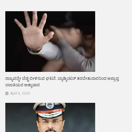
ರಾಜ್ಯವನ್ನೇ ಬೆಚ್ಚಿ ಬೀಳಿಸುವ ಘಟನೆ. ಬ್ಯಾಡ್ಮಿಂಟನ್ ತರಬೇತುದಾರನಿಂದ ಅಪ್ರಾಪ್ತ
ಬಾಲಕಿಯರ ಅತ್ಯಾಚಾರ
April 6, 2025