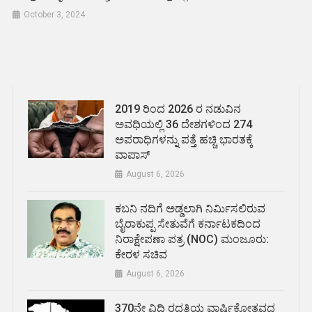
October 3, 2024
2019 ರಿಂದ 2026 ರ ನಡುವಿನ
ಅವಧಿಯಲ್ಲಿ 36 ದೇಶಗಳಿಂದ 274
ಅಪರಾಧಿಗಳನ್ನು ಪತ್ತೆ ಹಚ್ಚಿ ಭಾರತಕ್ಕೆ
ವಾಪಾಸ್
August 6, 2026
ಕಬನಿ ನದಿಗೆ ಅಡ್ಡಲಾಗಿ ನಿರ್ಮಿಸಲಿರುವ
ಬೈರಾಕುಪ್ಪ ಸೇತುವೆಗೆ ಕರ್ನಾಟಕದಿಂದ
ನಿರಾಕ್ಷೇಪಣಾ ಪತ್ರ (NOC) ಮಂಜೂರು:
ಕೇರಳ ಸಚಿವ
August 6, 2026
370ನೇ ವಿಧಿ ರದ್ದತಿಯ ವಾರ್ಷಿಕೋತ್ಸವದ