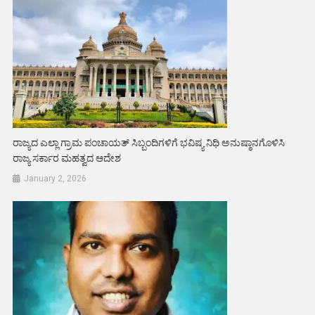
ರಾಜ್ಯದ ಎಲ್ಲಾ ಗ್ರಾಮ ಪಂಚಾಯತ್ ಸಿಬ್ಬಂದಿಗಳಿಗೆ ಭವಿಷ್ಯ ನಿಧಿ ಅನುಷ್ಠಾನಗೊಳಿಸಿ
ರಾಜ್ಯ ಸರ್ಕಾರ ಮಹತ್ವದ ಆದೇಶ
January 2, 2026