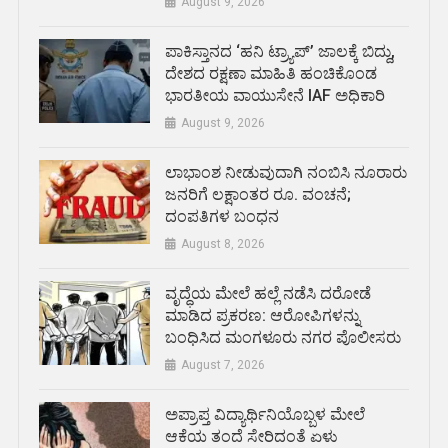
August 9, 2026
ಪಾಕಿಸ್ತಾನದ ‘ಹನಿ ಟ್ರ್ಯಾಪ್’ ಜಾಲಕ್ಕೆ ಬಿದ್ದು,
ದೇಶದ ರಕ್ಷಣಾ ಮಾಹಿತಿ ಹಂಚಿಕೊಂಡ
ಭಾರತೀಯ ವಾಯುಸೇನೆ IAF ಅಧಿಕಾರಿ
August 9, 2026
ಲಾಭಾಂಶ ನೀಡುವುದಾಗಿ ನಂಬಿಸಿ ನೂರಾರು
ಜನರಿಗೆ ಲಕ್ಷಾಂತರ ರೂ. ವಂಚನೆ;
ದಂಪತಿಗಳ ಬಂಧನ
August 8, 2026
ವೃದ್ಧೆಯ ಮೇಲೆ ಹಲ್ಲೆ ನಡೆಸಿ ದರೋಡೆ
ಮಾಡಿದ ಪ್ರಕರಣ: ಆರೋಪಿಗಳನ್ನು
ಬಂಧಿಸಿದ ಮಂಗಳೂರು ನಗರ ಪೊಲೀಸರು
August 7, 2026
ಅಪ್ರಾಪ್ತ ವಿದ್ಯಾರ್ಥಿನಿಯೊಬ್ಬಳ ಮೇಲೆ
ಆಕೆಯ ತಂದೆ ಸೇರಿದಂತೆ ಏಳು