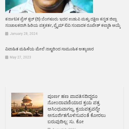
ಕರ್ನಾಟಕ ಪ್ರೆಸ್ ಕ್ಲಬ್ (ರಿ) ಬೆಂಗಳೂರು ಇದರ ಉಡುಪಿ ಮತ್ತು ದಕ್ಷಿಣ ಕನ್ನಡ ಜಿಲ್ಲಾ
ಸಂಚಾಲಕರಾಗಿ ಹಿರಿಯ ಪತ್ರಕರ್ತ, ಪ್ರೈಮ್ ಟಿವಿ ಸಂಪಾದಕ ರೂಪೇಶ್ ಕಲ್ಮಾಡಿ ಆಯ್ಕೆ
January 28, 2024
ವಿವಾಹಿತ ಮಹಿಳೆಯ ಮೇಲೆ ನಾಲ್ವರಿಂದ ಸಾಮೂಹಿಕ ಅತ್ಯಾಚಾರ
May 27, 2023
ಪೂರ್ಣ ಹಣ ಪಾವತಿಸದಿದ್ದರೂ
ನೋಂದಾವಣಿಯಾದ ಕ್ರಯ ಪತ್ರ
ಅಸಿಂಧುವಾಗಲ್ಲ, ಕ್ರಯಪತ್ರವನ್ನೇ
ಅನೂರ್ಜಿತಗೊಳಿಸುವಂತೆ ಕೋರಲು
ಬರುವುದಿಲ್ಲ: ಸು. ಕೋ