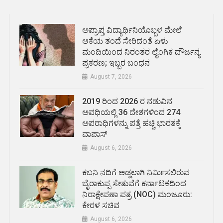
ಅಪ್ರಾಪ್ತ ವಿದ್ಯಾರ್ಥಿನಿಯೊಬ್ಬಳ ಮೇಲೆ
ಆಕೆಯ ತಂದೆ ಸೇರಿದಂತೆ ಏಳು
ಮಂದಿಯಿಂದ ನಿರಂತರ ಲೈಂಗಿಕ ದೌರ್ಜನ್ಯ
ಪ್ರಕರಣ; ಇಬ್ಬರ ಬಂಧನ
August 7, 2026
2019 ರಿಂದ 2026 ರ ನಡುವಿನ
ಅವಧಿಯಲ್ಲಿ 36 ದೇಶಗಳಿಂದ 274
ಅಪರಾಧಿಗಳನ್ನು ಪತ್ತೆ ಹಚ್ಚಿ ಭಾರತಕ್ಕೆ
ವಾಪಾಸ್
August 6, 2026
ಕಬನಿ ನದಿಗೆ ಅಡ್ಡಲಾಗಿ ನಿರ್ಮಿಸಲಿರುವ
ಬೈರಾಕುಪ್ಪ ಸೇತುವೆಗೆ ಕರ್ನಾಟಕದಿಂದ
ನಿರಾಕ್ಷೇಪಣಾ ಪತ್ರ (NOC) ಮಂಜೂರು:
ಕೇರಳ ಸಚಿವ
August 6, 2026