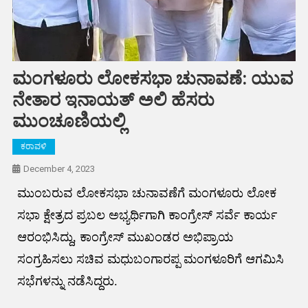
ಮಂಗಳೂರು ಲೋಕಸಭಾ ಚುನಾವಣೆ: ಯುವ
ನೇತಾರ ಇನಾಯತ್ ಅಲಿ ಹೆಸರು
ಮುಂಚೂಣಿಯಲ್ಲಿ
ಕರಾವಳಿ
December 4, 2023
ಮುಂಬರುವ ಲೋಕಸಭಾ ಚುನಾವಣೆಗೆ ಮಂಗಳೂರು ಲೋಕ
ಸಭಾ ಕ್ಷೇತ್ರದ ಪ್ರಬಲ ಅಭ್ಯರ್ಥಿಗಾಗಿ ಕಾಂಗ್ರೇಸ್ ಸರ್ವೆ ಕಾರ್ಯ
ಆರಂಭಿಸಿದ್ದು, ಕಾಂಗ್ರೇಸ್ ಮುಖಂಡರ ಅಭಿಪ್ರಾಯ
ಸಂಗ್ರಹಿಸಲು ಸಚಿವ ಮಧುಬಂಗಾರಪ್ಪ ಮಂಗಳೂರಿಗೆ ಆಗಮಿಸಿ
ಸಭೆಗಳನ್ನು ನಡೆಸಿದ್ದರು.