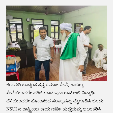
ಕರಾವಳಿಯಾದ್ಯಂತ ತನ್ನ ಸಮಾಜ ಸೇವೆ, ಕಾರುಣ್ಯ
ಸೇವೆಯಿಂದಲೇ ಪರಿಚಿತರಾದ ಇನಾಯತ್ ಅಲಿ ವಿದ್ಯಾರ್ಥಿ
ದೆಸೆಯಿಂದಲೇ ಹೋರಾಟದ ಸಂಕಲ್ಪವನ್ನು ಮೈಗೂಡಿಸಿ ಬಂದು
NSUI ನ ರಾಷ್ಟ್ರೀಯ ಕಾರ್ಯದರ್ಶಿ ಹುದ್ದೆಯನ್ನು ಅಲಂಕರಿಸಿ