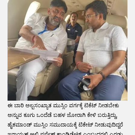
ಈ ಬಾರಿ ಅಲ್ಪಸಂಖ್ಯಾತ ಮುಸ್ಲಿಂ ವರ್ಗಕ್ಕೆ ಟಿಕೆಟ್ ನೀಡಬೇಕು
ಅನ್ನುವ ಕೂಗು ಒಂದೆಡೆ ಬಹಳ ಜೋರಾಗಿ ಕೇಳಿ ಬರುತ್ತಿದ್ದು,
ಹೈಕಮಾಂಡ್ ಮುಸ್ಲಿಂ ಸಮುದಾಯಕ್ಕೆ ಟಿಕೇಟ್ ನೀಡುವುದಿದ್ದರೆ
ಇನಾಯತ್ ಅಲಿ ಪರ್ಫೆಕ್ಟ್ ಕ್ಯಾಂಡಿಡೇಟ್ ಎಂಬುದರಲ್ಲಿ ಎರಡು