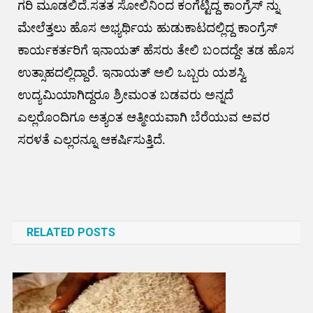
ಗರಿ ಮೂಡಲಿದೆ.ಸತತ ಸೋಲಿನಿಂದ ಕಂಗೆಟ್ಟಿದ್ದ ಕಾಂಗ್ರೆಸ್ ನ್ನು
ಮೇಲೆತ್ತಲು ಹೊಸ ಅಭ್ಯರ್ಥಿಯ ಹುಡುಕಾಟದಲ್ಲಿದ್ದ ಕಾಂಗ್ರೆಸ್
ಕಾರ್ಯಕರ್ತರಿಗೆ ಇನಾಯತ್ ಹೆಸರು ತೇಲಿ ಬಂದದ್ದೇ ತಡ ಹೊಸ
ಉತ್ಸಾಹದಲ್ಲಿದ್ದಾರೆ. ಇನಾಯತ್ ಅಲಿ ಒಬ್ಬರು ಯಶಸ್ವಿ
ಉದ್ಯಮಿಯಾಗಿದ್ದರೂ ಶ್ರೀಮಂತ ಬಡವರು ಅನ್ನದೆ
ಎಲ್ಲರೊಂದಿಗೂ ಅತ್ಯಂತ ಆತ್ಮೀಯವಾಗಿ ಬೆರೆಯುವ ಅವರ
ಸರಳತೆ ಎಲ್ಲರನ್ನೂ ಆಕರ್ಷಿಸುತ್ತಿದೆ.
Post
navigation
RELATED POSTS