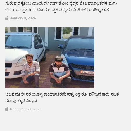
ಗುರುಪುರ ಕೈಕಂಬ ವಿಜಯ ನರ್ಸಿಂಗ್ ಹೋಂ ವೈದ್ಯರ ಬೇಜವಾಬ್ದಾರಿತನಕ್ಕೆ ಮಗು
ಬಲಿಯಾದ ಪ್ರಕರಣ: ತನಿಖೆಗೆ ಉನ್ನತ ಮಟ್ಟದ ಸಮಿತಿ ರಚಿಸಿದ ಜಿಲ್ಲಾಡಳಿತ
January 3, 2026
ಬಜಪೆ ಪೊಲೀಸರ ಯಶಸ್ವಿ ಕಾರ್ಯಾಚರಣೆ; ಹತ್ತು ಲಕ್ಷ ರೂ. ಮೌಲ್ಯದ ಕಾರು ಸಹಿತ
ಗೋವು ಕಳ್ಳರ ಬಂಧನ
December 27, 2023