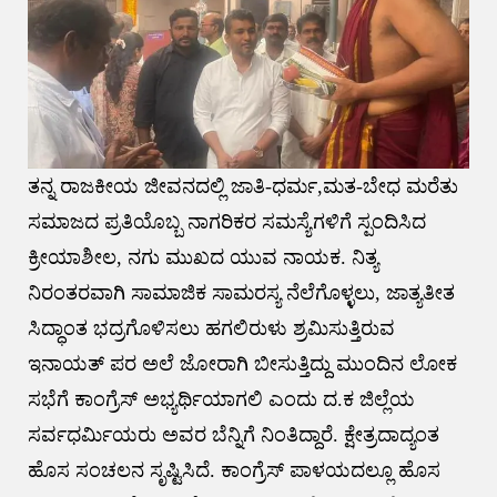
ತನ್ನ ರಾಜಕೀಯ ಜೀವನದಲ್ಲಿ ಜಾತಿ-ಧರ್ಮ,ಮತ-ಬೇಧ ಮರೆತು
ಸಮಾಜದ ಪ್ರತಿಯೊಬ್ಬ ನಾಗರಿಕರ ಸಮಸ್ಯೆಗಳಿಗೆ ಸ್ಪಂದಿಸಿದ
ಕ್ರೀಯಾಶೀಲ, ನಗು ಮುಖದ ಯುವ ನಾಯಕ. ನಿತ್ಯ
ನಿರಂತರವಾಗಿ ಸಾಮಾಜಿಕ ಸಾಮರಸ್ಯ ನೆಲೆಗೊಳ್ಳಲು, ಜಾತ್ಯತೀತ
ಸಿದ್ಧಾಂತ ಭದ್ರಗೊಳಿಸಲು ಹಗಲಿರುಳು ಶ್ರಮಿಸುತ್ತಿರುವ
ಇನಾಯತ್ ಪರ ಅಲೆ ಜೋರಾಗಿ ಬೀಸುತ್ತಿದ್ದು ಮುಂದಿನ ಲೋಕ
ಸಭೆಗೆ ಕಾಂಗ್ರೆಸ್ ಅಭ್ಯರ್ಥಿಯಾಗಲಿ ಎಂದು ದ.ಕ ಜಿಲ್ಲೆಯ
ಸರ್ವಧರ್ಮಿಯರು ಅವರ ಬೆನ್ನಿಗೆ ನಿಂತಿದ್ದಾರೆ. ಕ್ಷೇತ್ರದಾದ್ಯಂತ
ಹೊಸ ಸಂಚಲನ ಸೃಷ್ಟಿಸಿದೆ. ಕಾಂಗ್ರೆಸ್ ಪಾಳಯದಲ್ಲೂ ಹೊಸ