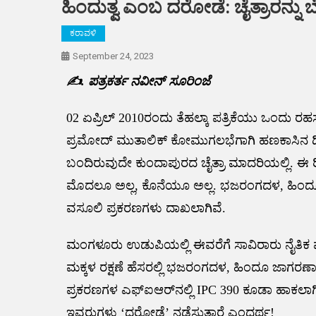
ಹಿಂದುತ್ವ ಎಂಬ ದರೋಡೆ: ಚೈತ್ರಾರನ್ನು
ಕರಾವಳಿ
September 24, 2023
✍️. ಪತ್ರಕರ್ತ ನವೀನ್ ಸೂರಿಂಜೆ
02 ಏಪ್ರಿಲ್ 2010ರಂದು ತೆಹಲ್ಕಾ ಪತ್ರಿಕೆಯು ಒಂದು 
ಪ್ರಮೋದ್ ಮುತಾಲಿಕ್ ಕೋಮುಗಲಭೆಗಾಗಿ ಹಣಕಾಸಿನ ಡೀಲ್‌
ಬಂದಿರುವುದೇ ಕುಂದಾಪುರದ ಚೈತ್ರಾ ಮಾದರಿಯಲ್ಲಿ. ಈ 
ಮೊದಲೂ ಅಲ್ಲ, ಕೊನೆಯೂ ಅಲ್ಲ. ಭಜರಂಗದಳ, ಹಿಂದೂ
ವಸೂಲಿ ಪ್ರಕರಣಗಳು ದಾಖಲಾಗಿವೆ.
ಮಂಗಳೂರು ಉಡುಪಿಯಲ್ಲಿ ಈವರೆಗೆ ಸಾವಿರಾರು ನೈತಿಕ ಪೊಲೀ
ಮಕ್ಕಳ ರಕ್ಷಣೆ ಹೆಸರಲ್ಲಿ ಭಜರಂಗದಳ, ಹಿಂದೂ ಜಾಗರಣಾ 
ಪ್ರಕರಣಗಳ ಎಫ್ಐಆರ್‌‌ನಲ್ಲಿ IPC 390 ಕೂಡಾ ಹಾಕಲಾಗಿರುತ
ಇವರುಗಳು ‘ದರೋಡೆ’ ನಡೆಸುತ್ತಾರೆ ಎಂದರ್ಥ!