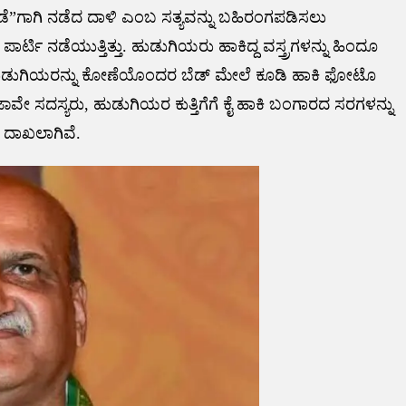
ರೋಡೆ”ಗಾಗಿ ನಡೆದ ದಾಳಿ ಎಂಬ ಸತ್ಯವನ್ನು ಬಹಿರಂಗಪಡಿಸಲು
ಾರ್ಟಿ ನಡೆಯುತ್ತಿತ್ತು. ಹುಡುಗಿಯರು ಹಾಕಿದ್ದ ವಸ್ತ್ರಗಳನ್ನು ಹಿಂದೂ
 ಹುಡುಗಿಯರನ್ನು ಕೋಣೆಯೊಂದರ ಬೆಡ್ ಮೇಲೆ ಕೂಡಿ ಹಾಕಿ ಫೋಟೊ
ೇ ಸದಸ್ಯರು, ಹುಡುಗಿಯರ ಕುತ್ತಿಗೆಗೆ ಕೈ ಹಾಕಿ ಬಂಗಾರದ ಸರಗಳನ್ನು
 ದಾಖಲಾಗಿವೆ.