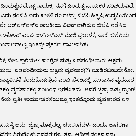
 ಹಿಂದುತ್ವದ ದೊಡ್ಡ ನಾಯಕಿ, ನನಗೆ ಹಿಂದುತ್ವ ನಾಯಕರ ಪರಿಚಯವಿದೆ.
 ಎಂದು ನಂಬಿಸಿ ಐದು ಕೋಟಿ ರೂ.ಗಳನ್ನು ಬಿಜೆಪಿ ಹಿತೈಷಿ ಉದ್ಯಮಿಯಿಂದ
ೇ ಆರ್‌ಎಸ್ಎಸ್‌‌ನ ರಾಜಕೀಯ ವಿಭಾಗವಾಗಿರುವ ಬಿಜೆಪಿ ನಡೆಸಿದ
ತೋಷ್ ಎಂಬ ಆರ್‌ಎಸ್‌ಎಸ್‌ ಮಾಜಿ ಪ್ರಚಾರಕ, ಹಾಲಿ ಬಿಜೆಪಿಯ
ಲಂಗಾಣದಲ್ಲೂ ಇಂತದ್ದೇ ಪ್ರಕರಣ ದಾಖಲಾಗಿತ್ತು.
ಕ್ಕಿ ಬೀಳುತ್ತಾರೆಯೇ? ಕಾಂಗ್ರೆಸ್ ಮತ್ತು ಎಡಪಂಥೀಯರು ಅಕ್ರಮ
ೆ ಕೇಳಬಹುದು. ಎಡಪಂಥೀಯರು ಅಕ್ರಮ ವ್ಯವಹಾರ(?) ಮಾಡಿರಬಹುದೇನೋ‌.
ತ್ಯತೀತತೆ ತಂದುಕೊಡುತ್ತೇನೆ ಎಂಬ ಹೆಸರಿನಲ್ಲಿ ಹಣಕಾಸಿನ ವ್ಯವಹಾರ
ತಕ್ಕೂ ವ್ಯವಹಾರಕ್ಕೂ ಸಂಬಂಧ ಇರಕೂಡದು. ಆದರೆ ಚೈತ್ರಾ ಮತ್ತು ಗ್ಯಾಂಗ್
ಘಟನೆಯ ಪ್ರತೀ ಕಾರ್ಯಾಚರಣೆಯಲ್ಲೂ ಇಂತದ್ದೊಂದು ವ್ಯವಹಾರದ ಎಳೆ
ಸ್ಯೆ ಅದು. ಚೈತ್ರಾ ಮಾತ್ರವಲ್ಲ, ಭಜರಂಗದಳ- ಹಿಂದೂ ಜಾಗರಣಾ
ಳ ನಿರುದ್ಯೋಗಿ ಸದಸ್ಯರುಗಳು ತಮ್ಮ ಆರ್ಥಿಕ ಸಂಕಷ್ಟವನ್ನು