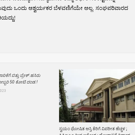
ು ಬಳಸುವುದು ಒಂದು ಆಶ್ವರ್ಯಕರ ಬೆಳವಣಿಗೆಯೇ ಅಲ್ಲ. ಸಂಘಪರಿವಾರದ
ಯದ್ದು!
ಕೆಗೆ ಬಿತ್ತು ಬ್ರೇಕ್.ಹಸಿರು
ಬ್ಬರಿ 50 ಕೋಟಿ ದಂಡ.!
2023
ಸ್ವಯಂ ಘೋಷಿತ ಆಸ್ತಿ ತೆರಿಗೆ ವಿಪರೀತ ಹೆಚ್ಚಳ ;