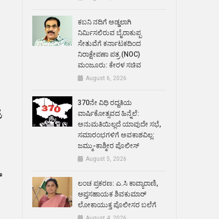
ಕಬನಿ ನದಿಗೆ ಅಡ್ಡಲಾಗಿ
ನಿರ್ಮಿಸಲಿರುವ ಬೈರಾಕುಪ್ಪ
ಸೇತುವೆಗೆ ಕರ್ನಾಟಕದಿಂದ
ನಿರಾಕ್ಷೇಪಣಾ ಪತ್ರ (NOC)
ಮಂಜೂರು: ಕೇರಳ ಸಚಿವ
August 6, 2026
370ನೇ ವಿಧಿ ರದ್ದತಿಯ
ರ
ವಾರ್ಷಿಕೋತ್ಸವದ ಹಿನ್ನೆಲೆ:
ಅನುಮತಿಯಿಲ್ಲದೆ ಯಾವುದೇ ಸಭೆ,
ಸಮಾರಂಭಗಳಿಗೆ ಅವಕಾಶವಿಲ್ಲ:
ಜಮ್ಮು-ಕಾಶ್ಮೀರ ಪೊಲೀಸ್
August 5, 2026
ು
ಲಂಚ ಪ್ರಕರಣ: ಎ.ಸಿ ಕಾವ್ಯಾರಾಣಿ,
ಆಪ್ತಸಹಾಯಕ ಶಿವಕುಮಾರ್‌
ಲೋಕಾಯುಕ್ತ ಪೊಲೀಸರ ಬಲೆಗೆ
August 4, 2026