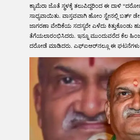
ಕ್ಯಾಮೆರಾ ಜೊತೆ ಸ್ಥಳಕ್ಕೆ ತಲುಪಿದ್ದರಿಂದ ಈ ದಾಳಿ “ದ
ಸಾಧ್ಯವಾಯಿತು. ವಾಸ್ತವವಾಗಿ ಹೋಂ ಸ್ಟೇನಲ್ಲಿ ಬರ್ತ್ ಡೇ ಪ
ಜಾಗರಣಾ ವೇದಿಕೆಯ ಸದಸ್ಯರೇ ಎಳೆದು ಕಿತ್ತುಕೊಂಡು
ತೆಗೆಯಲಾರಂಭಿಸಿದರು. ಇನ್ನೂ ಮುಂದುವರೆದ ಕೆಲ ಹಿಂಜಾವ
ದರೋಡೆ ಮಾಡಿದರು. ಎಫ್ಐಆರ್‌‌ನಲ್ಲೂ ಈ ಘಟನೆಗಳು