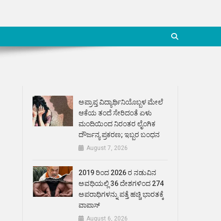
ಅಪ್ರಾಪ್ತ ವಿದ್ಯಾರ್ಥಿನಿಯೊಬ್ಬಳ ಮೇಲೆ
ಆಕೆಯ ತಂದೆ ಸೇರಿದಂತೆ ಏಳು
ಮಂದಿಯಿಂದ ನಿರಂತರ ಲೈಂಗಿಕ
ದೌರ್ಜನ್ಯ ಪ್ರಕರಣ; ಇಬ್ಬರ ಬಂಧನ
August 7, 2026
2019 ರಿಂದ 2026 ರ ನಡುವಿನ
ಅವಧಿಯಲ್ಲಿ 36 ದೇಶಗಳಿಂದ 274
ಅಪರಾಧಿಗಳನ್ನು ಪತ್ತೆ ಹಚ್ಚಿ ಭಾರತಕ್ಕೆ
ವಾಪಾಸ್
August 6, 2026