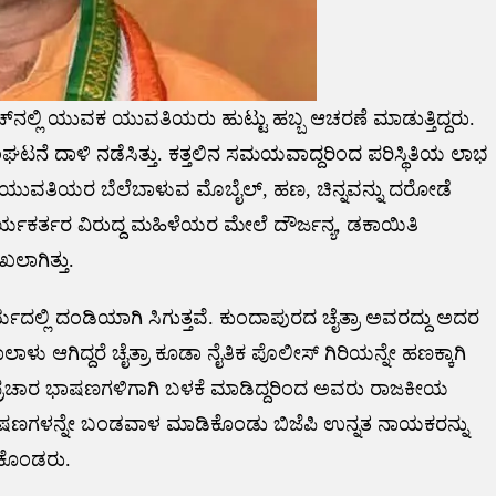
‌ನಲ್ಲಿ ಯುವಕ ಯುವತಿಯರು ಹುಟ್ಟು ಹಬ್ಬ ಆಚರಣೆ ಮಾಡುತ್ತಿದ್ದರು.
ಂಘಟನೆ ದಾಳಿ ನಡೆಸಿತ್ತು. ಕತ್ತಲಿನ ಸಮಯವಾದ್ದರಿಂದ ಪರಿಸ್ಥಿತಿಯ ಲಾಭ
 ಯುವತಿಯರ ಬೆಲೆಬಾಳುವ ಮೊಬೈಲ್, ಹಣ, ಚಿನ್ನವನ್ನು ದರೋಡೆ
ರ್ಯಕರ್ತರ ವಿರುದ್ದ ಮಹಿಳೆಯರ ಮೇಲೆ ದೌರ್ಜನ್ಯ, ಡಕಾಯಿತಿ
ಲಾಗಿತ್ತು.
ಲ್ಲಿ ದಂಡಿಯಾಗಿ ಸಿಗುತ್ತವೆ. ಕುಂದಾಪುರದ ಚೈತ್ರಾ ಅವರದ್ದು ಅದರ
 ಆಗಿದ್ದರೆ ಚೈತ್ರಾ ಕೂಡಾ ನೈತಿಕ ಪೊಲೀಸ್ ಗಿರಿಯನ್ನೇ ಹಣಕ್ಕಾಗಿ
ಣಾ ಪ್ರಚಾರ ಭಾಷಣಗಳಿಗಾಗಿ ಬಳಕೆ ಮಾಡಿದ್ದರಿಂದ ಅವರು ರಾಜಕೀಯ
ಾಷಣಗಳನ್ನೇ ಬಂಡವಾಳ ಮಾಡಿಕೊಂಡು ಬಿಜೆಪಿ ಉನ್ನತ ನಾಯಕರನ್ನು
ಿಕೊಂಡರು.