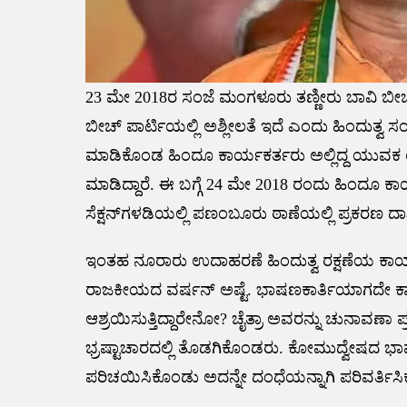
23 ಮೇ 2018ರ ಸಂಜೆ ಮಂಗಳೂರು ತಣ್ಣೀರು ಬಾವಿ ಬೀಚ್
ಬೀಚ್ ಪಾರ್ಟಿಯಲ್ಲಿ ಅಶ್ಲೀಲತೆ ಇದೆ ಎಂದು ಹಿಂದುತ್ವ ಸ
ಮಾಡಿಕೊಂಡ ಹಿಂದೂ ಕಾರ್ಯಕರ್ತರು ಅಲ್ಲಿದ್ದ ಯುವಕ
ಮಾಡಿದ್ದಾರೆ. ಈ ಬಗ್ಗೆ 24 ಮೇ 2018 ರಂದು ಹಿಂದೂ ಕಾ
ಸೆಕ್ಷನ್‌‌ಗಳಡಿಯಲ್ಲಿ ಪಣಂಬೂರು ಠಾಣೆಯಲ್ಲಿ ಪ್ರಕರಣ ದಾಖ
ಇಂತಹ ನೂರಾರು ಉದಾಹರಣೆ ಹಿಂದುತ್ವ ರಕ್ಷಣೆಯ ಕಾರ್ಯದ
ರಾಜಕೀಯದ ವರ್ಷನ್ ಅಷ್ಟೆ. ಭಾಷಣಕಾರ್ತಿಯಾಗದೇ ಕಾಲಾಳು
ಆಶ್ರಯಿಸುತ್ತಿದ್ದಾರೇನೋ? ಚೈತ್ರಾ ಅವರನ್ನು ಚುನಾವ
ಭ್ರಷ್ಟಾಚಾರದಲ್ಲಿ ತೊಡಗಿಕೊಂಡರು. ಕೋಮುದ್ವೇಷದ ಭ
ಪರಿಚಯಿಸಿಕೊಂಡು ಅದನ್ನೇ ದಂಧೆಯನ್ನಾಗಿ ಪರಿವರ್ತಿಸ