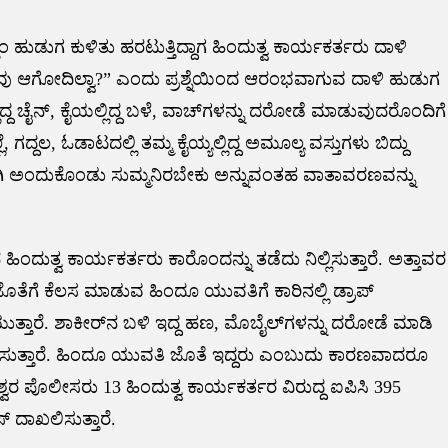
ಿಂ ಹುಡುಗ ಕುಳಿತು ಹರಟುತ್ತಿದ್ದಾಗ ಹಿಂದುತ್ವ ಕಾರ್ಯಕರ್ತರು ದಾಳಿ
ನಾವು ಆಗೋದಿಲ್ವಾ?” ಎಂದು ಪ್ರಶ್ನೆಯಿಂದ ಆರಂಭವಾಗುವ ದಾಳಿ ಹುಡುಗ
ದ್ದ ಚೈನ್, ಕೈಯಲ್ಲಿದ್ದ ಬಳೆ, ವಾಚ್‌ಗಳನ್ನು ದರೋಡೆ ಮಾಡುವುದರೊಂದಿಗೆ
ದ್ದಲ, ಓಡಾಟದಲ್ಲಿ ತಮ್ಮ ಕೈಯ್ಯಲ್ಲಿದ್ದ ಅಮೂಲ್ಯ ವಸ್ತುಗಳು ಬಿದ್ದು
ಿ ಅಂದುಕೊಂಡು ಸುಮ್ಮನಿರಬೇಕು ಅನ್ನುವಂತಹ ವಾತಾವರಣವನ್ನು
ಂದುತ್ವ ಕಾರ್ಯಕರ್ತರು ಕಾರೊಂದನ್ನು ತಡೆದು ನಿಲ್ಲಿಸುತ್ತಾರೆ. ಅತ್ತಾವರ
ತೆಗೆ ಕೆಲಸ ಮಾಡುವ ಹಿಂದೂ ಯುವತಿಗೆ ಕಾರಿನಲ್ಲಿ ಡ್ರಾಪ್
್ತಾರೆ. ಶಾಕೀರ್‌ನ ಬಳಿ ಇದ್ದ ಹಣ, ಮೊಬೈಲ್‌ಗಳನ್ನು ದರೋಡೆ ಮಾಡಿ
ಲ್ಲೆ ನಡೆಸುತ್ತಾರೆ. ಹಿಂದೂ ಯುವತಿ ಜೊತೆ ಇದ್ದರು ಎಂಬುದು ಕಾರಣವಾದರೂ
ಶ್ವರ ಪೊಲೀಸರು 13 ಹಿಂದುತ್ವ ಕಾರ್ಯಕರ್ತರ ವಿರುದ್ದ ಐಪಿಸಿ 395
್ ದಾಖಲಿಸುತ್ತಾರೆ.