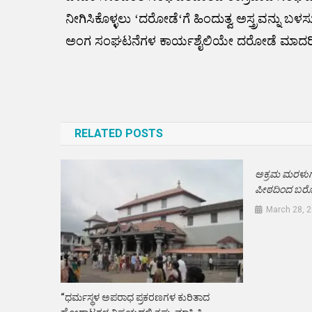
ನೀಗಿಸಿಕೊಳ್ಳಲು ‘ದರೋಡೆ‘ಗೆ ಹಿಂದುತ್ವ ಅಸ್ತ್ರವನ್ನ
ಅಂಗ ಸಂಘಟನೆಗಳ ಕಾರ್ಯಶೈಲಿಯೇ ದರೋಡೆ ಮಾದರಿ
Post
navigation
RELATED POSTS
ಅಕ್ರಮ ಮರಳುಗಾರಿ
ಪೀಠದಿಂದ ಬರೋ
March 28, 
“ಧರ್ಮಸ್ಥಳ ಅಪರಾಧ ಪ್ರಕರಣಗಳ ಕುರಿತಾದ