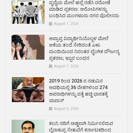
ವೃದ್ಧೆಯ ಮೇಲೆ ಹಲ್ಲೆ ನಡೆಸಿ ದರೋಡೆ
ಮಾಡಿದ ಪ್ರಕರಣ: ಆರೋಪಿಗಳನ್ನು
ಬಂಧಿಸಿದ ಮಂಗಳೂರು ನಗರ ಪೊಲೀಸರು
August 7, 2026
ಅಪ್ರಾಪ್ತ ವಿದ್ಯಾರ್ಥಿನಿಯೊಬ್ಬಳ ಮೇಲೆ
ಆಕೆಯ ತಂದೆ ಸೇರಿದಂತೆ ಏಳು
ಮಂದಿಯಿಂದ ನಿರಂತರ ಲೈಂಗಿಕ ದೌರ್ಜನ್ಯ
ಪ್ರಕರಣ; ಇಬ್ಬರ ಬಂಧನ
August 7, 2026
2019 ರಿಂದ 2026 ರ ನಡುವಿನ
ಅವಧಿಯಲ್ಲಿ 36 ದೇಶಗಳಿಂದ 274
ಅಪರಾಧಿಗಳನ್ನು ಪತ್ತೆ ಹಚ್ಚಿ ಭಾರತಕ್ಕೆ
ವಾಪಾಸ್
August 6, 2026
ಕಬನಿ ನದಿಗೆ ಅಡ್ಡಲಾಗಿ ನಿರ್ಮಿಸಲಿರುವ
ಬೈರಾಕುಪ್ಪ ಸೇತುವೆಗೆ ಕರ್ನಾಟಕದಿಂದ