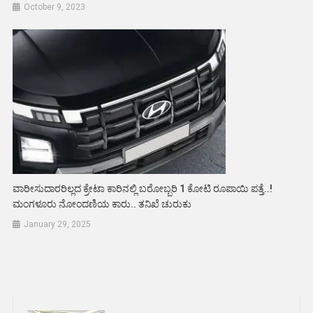
October 9, 2023
ವಾರೀಸುದಾರರಿಲ್ಲದ ಕ್ರೇಟಾ ಕಾರಿನಲ್ಲಿ ಬರೋಬ್ಬರಿ 1 ಕೋಟಿ ರೂಪಾಯಿ ಪತ್ತೆ..!
ಮಂಗಳೂರು ನೋಂದಣಿಯ ಕಾರು.. ತನಿಖೆ ಚುರುಕು
January 29, 2025