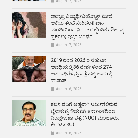
August 7, 2026
ಅಪ್ರಾಪ್ತ ವಿದ್ಯಾರ್ಥಿನಿಯೊಬ್ಬಳ ಮೇಲೆ
ಆಕೆಯ ತಂದೆ ಸೇರಿದಂತೆ ಏಳು
ಮಂದಿಯಿಂದ ನಿರಂತರ ಲೈಂಗಿಕ ದೌರ್ಜನ್ಯ
ಪ್ರಕರಣ; ಇಬ್ಬರ ಬಂಧನ
August 7, 2026
2019 ರಿಂದ 2026 ರ ನಡುವಿನ
ಅವಧಿಯಲ್ಲಿ 36 ದೇಶಗಳಿಂದ 274
ಅಪರಾಧಿಗಳನ್ನು ಪತ್ತೆ ಹಚ್ಚಿ ಭಾರತಕ್ಕೆ
ವಾಪಾಸ್
August 6, 2026
ಕಬನಿ ನದಿಗೆ ಅಡ್ಡಲಾಗಿ ನಿರ್ಮಿಸಲಿರುವ
ಬೈರಾಕುಪ್ಪ ಸೇತುವೆಗೆ ಕರ್ನಾಟಕದಿಂದ
ನಿರಾಕ್ಷೇಪಣಾ ಪತ್ರ (NOC) ಮಂಜೂರು:
ಕೇರಳ ಸಚಿವ
August 6, 2026