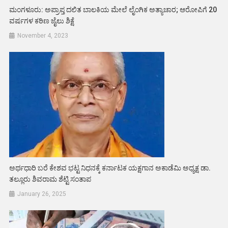
ಮಂಗಳೂರು: ಅಪ್ರಾಪ್ತ ದಲಿತ ಬಾಲಕಿಯ ಮೇಲೆ ಲೈಂಗಿಕ ಅತ್ಯಾಚಾರ; ಆರೋಪಿಗೆ 20
ವರ್ಷಗಳ ಕಠಿಣ ಜೈಲು ಶಿಕ್ಷೆ
November 4, 2023
ಅರ್ಥಧಾರಿ ಬರೆ ಕೇಶವ ಭಟ್ಟ ನಿಧನಕ್ಕೆ ಕರ್ನಾಟಕ ಯಕ್ಷಗಾನ ಅಕಾಡೆಮಿ ಅಧ್ಯಕ್ಷ ಡಾ.
ತಲ್ಲೂರು ಶಿವರಾಮ ಶೆಟ್ಟಿ ಸಂತಾಪ
January 26, 2025