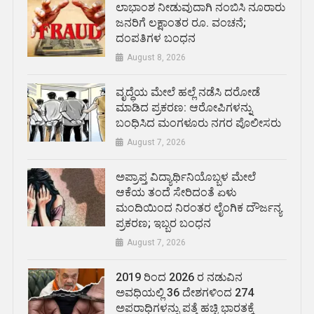
ಲಾಭಾಂಶ ನೀಡುವುದಾಗಿ ನಂಬಿಸಿ ನೂರಾರು
ಜನರಿಗೆ ಲಕ್ಷಾಂತರ ರೂ. ವಂಚನೆ;
ದಂಪತಿಗಳ ಬಂಧನ
August 8, 2026
ವೃದ್ಧೆಯ ಮೇಲೆ ಹಲ್ಲೆ ನಡೆಸಿ ದರೋಡೆ
ಮಾಡಿದ ಪ್ರಕರಣ: ಆರೋಪಿಗಳನ್ನು
ಬಂಧಿಸಿದ ಮಂಗಳೂರು ನಗರ ಪೊಲೀಸರು
August 7, 2026
ಅಪ್ರಾಪ್ತ ವಿದ್ಯಾರ್ಥಿನಿಯೊಬ್ಬಳ ಮೇಲೆ
ಆಕೆಯ ತಂದೆ ಸೇರಿದಂತೆ ಏಳು
ಮಂದಿಯಿಂದ ನಿರಂತರ ಲೈಂಗಿಕ ದೌರ್ಜನ್ಯ
ಪ್ರಕರಣ; ಇಬ್ಬರ ಬಂಧನ
August 7, 2026
2019 ರಿಂದ 2026 ರ ನಡುವಿನ
ಅವಧಿಯಲ್ಲಿ 36 ದೇಶಗಳಿಂದ 274
ಅಪರಾಧಿಗಳನ್ನು ಪತ್ತೆ ಹಚ್ಚಿ ಭಾರತಕ್ಕೆ