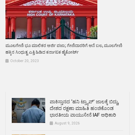
ಮೂಲಗೇಣಿ ಭೂ ಮಾಲಿಕರ ಅರ್ಜಿ ವಜಾ; ಗೇಣಿದಾರರಿಗೆ ಆನೆ ಬಲ, ಮೂಲಗೇಣಿ
ಹಕ್ಕಿನ ಸಿಂಧುತ್ವ ಎತ್ತಿ ಹಿಡಿದ ಕರ್ನಾಟಕ ಹೈಕೋರ್ಟ್‌
October 20, 2023
ಪಾಕಿಸ್ತಾನದ ‘ಹನಿ ಟ್ರ್ಯಾಪ್’ ಜಾಲಕ್ಕೆ ಬಿದ್ದು,
ದೇಶದ ರಕ್ಷಣಾ ಮಾಹಿತಿ ಹಂಚಿಕೊಂಡ
ಭಾರತೀಯ ವಾಯುಸೇನೆ IAF ಅಧಿಕಾರಿ
August 9, 2026