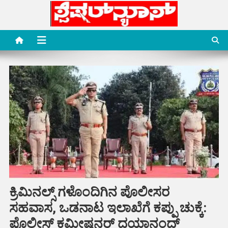
Skip
to
content
Special News Media
Special News Media
ಕ್ರಿಮಿನಲ್ಸ್ ಗಳೊಂದಿಗಿನ ಪೊಲೀಸರ
ಸಹವಾಸ, ಒಡನಾಟ ಇಲಾಖೆಗೆ ಕಪ್ಪು ಚುಕ್ಕೆ:
ಪೊಲೀಸ್ ಕಮೀಷನರ್ ದಯಾನಂದ್