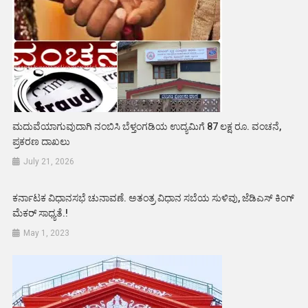
ಮದುವೆಯಾಗುವುದಾಗಿ ನಂಬಿಸಿ ಬೆಳ್ತಂಗಡಿಯ ಉದ್ಯಮಿಗೆ 87 ಲಕ್ಷ ರೂ. ವಂಚನೆ,
ಪ್ರಕರಣ ದಾಖಲು
July 21, 2026
ಕರ್ನಾಟಕ ವಿಧಾನಸಭೆ ಚುನಾವಣೆ. ಅತಂತ್ರ ವಿಧಾನ ಸಬೆಯ ಸುಳಿವು, ಜೆಡಿಎಸ್ ಕಿಂಗ್
ಮೆಕರ್ ಸಾಧ್ಯತೆ.!
May 1, 2023