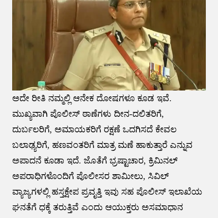
ಅದೇ ರೀತಿ ನಮ್ಮಲ್ಲಿ ಆನೇಕ ದೋಷಗಳೂ ಕೂಡ ಇವೆ.
ಮುಖ್ಯವಾಗಿ ಪೊಲೀಸ್ ಠಾಣೆಗಳು ದೀನ-ದಲಿತರಿಗೆ,
ದುರ್ಬಲರಿಗೆ, ಅಮಾಯಕರಿಗೆ ರಕ್ಷಣೆ ಒದಗಿಸದೆ ಕೇವಲ
ಬಲಾಢ್ಯರಿಗೆ, ಹಣವಂತರಿಗೆ ಮಾತ್ರ ಮಣೆ ಹಾಕುತ್ತಾರೆ ಎನ್ನುವ
ಅಪಾದನೆ ಕೂಡಾ ಇದೆ. ಜೊತೆಗೆ ಭ್ರಷ್ಟಾಚಾರ, ಕ್ರಿಮಿನಲ್
ಅಪರಾಧಿಗಳೊಂದಿಗೆ ಪೊಲೀಸರ ಶಾಮೀಲು, ಸಿವಿಲ್
ವ್ಯಾಜ್ಯಗಳಲ್ಲಿ ಹಸ್ತಕ್ಷೇಪ ಪ್ರವೃತ್ತಿ ಇವು ಸಹ ಪೊಲೀಸ್ ಇಲಾಖೆಯ
ಘನತೆಗೆ ಧಕ್ಕೆ ತರುತ್ತಿವೆ ಎಂದು ಆಯುಕ್ತರು ಅಸಮಾಧಾನ