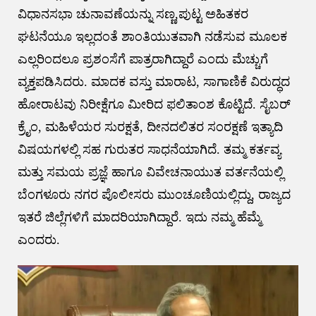
ವಿಧಾನಸಭಾ ಚುನಾವಣೆಯನ್ನು ಸಣ್ಣ,ಪುಟ್ಟ ಅಹಿತಕರ
ಘಟನೆಯೂ ಇಲ್ಲದಂತೆ ಶಾಂತಿಯುತವಾಗಿ ನಡೆಸುವ ಮೂಲಕ
ಎಲ್ಲರಿಂದಲೂ ಪ್ರಶಂಸೆಗೆ ಪಾತ್ರರಾಗಿದ್ದಾರೆ ಎಂದು ಮೆಚ್ಚುಗೆ
ವ್ಯಕ್ತಪಡಿಸಿದರು. ಮಾದಕ ವಸ್ತು ಮಾರಾಟ, ಸಾಗಾಣಿಕೆ ವಿರುದ್ಧದ
ಹೋರಾಟವು ನಿರೀಕ್ಷೆಗೂ ಮೀರಿದ ಫಲಿತಾಂಶ ಕೊಟ್ಟಿದೆ. ಸೈಬರ್‌
ಕ್ರೈಂ, ಮಹಿಳೆಯರ ಸುರಕ್ಷತೆ, ದೀನದಲಿತರ ಸಂರಕ್ಷಣೆ ಇತ್ಯಾದಿ
ವಿಷಯಗಳಲ್ಲಿ ಸಹ ಗುರುತರ ಸಾಧನೆಯಾಗಿದೆ. ತಮ್ಮ ಕರ್ತವ್ಯ
ಮತ್ತು ಸಮಯ ಪ್ರಜ್ಞೆ ಹಾಗೂ ವಿವೇಚನಾಯುತ ವರ್ತನೆಯಲ್ಲಿ
ಬೆಂಗಳೂರು ನಗರ ಪೊಲೀಸರು ಮುಂಚೂಣಿಯಲ್ಲಿದ್ದು, ರಾಜ್ಯದ
ಇತರೆ ಜಿಲ್ಲೆಗಳಿಗೆ ಮಾದರಿಯಾಗಿದ್ದಾರೆ. ಇದು ನಮ್ಮ ಹೆಮ್ಮೆ
ಎಂದರು.