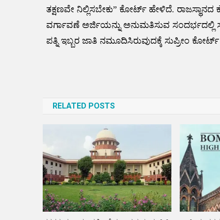
ತಕ್ಷಣವೇ ನಿಲ್ಲಿಸಬೇಕು” ಕೋರ್ಟ್ ಹೇಳಿದೆ. ರಾಜಸ್ಥಾನ
ವರ್ಗಾವಣೆ ಅರ್ಜಿಯನ್ನು ಅನುಮತಿಸುವ ಸಂದರ್ಭದಲ್ಲಿ ಸು
ಪತ್ನಿ ಇಬ್ಬರ ಜಾತಿ ನಮೂದಿಸಿರುವುದಕ್ಕೆ ಸುಪ್ರೀಂ ಕೋರ್ಟ್ ಅಚ
Post
navigation
RELATED POSTS