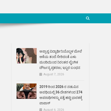
ಅಪ್ರಾಪ್ತ ವಿದ್ಯಾರ್ಥಿನಿಯೊಬ್ಬಳ ಮೇಲೆ
ಆಕೆಯ ತಂದೆ ಸೇರಿದಂತೆ ಏಳು
ಮಂದಿಯಿಂದ ನಿರಂತರ ಲೈಂಗಿಕ
ದೌರ್ಜನ್ಯ ಪ್ರಕರಣ; ಇಬ್ಬರ ಬಂಧನ
August 7, 2026
2019 ರಿಂದ 2026 ರ ನಡುವಿನ
ಅವಧಿಯಲ್ಲಿ 36 ದೇಶಗಳಿಂದ 274
ಅಪರಾಧಿಗಳನ್ನು ಪತ್ತೆ ಹಚ್ಚಿ ಭಾರತಕ್ಕೆ
ವಾಪಾಸ್
August 6, 2026