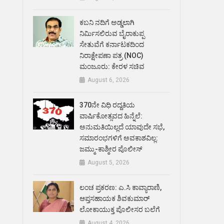
ಕಬನಿ ನದಿಗೆ ಅಡ್ಡಲಾಗಿ
ನಿರ್ಮಿಸಲಿರುವ ಬೈರಾಕುಪ್ಪ
ಸೇತುವೆಗೆ ಕರ್ನಾಟಕದಿಂದ
ನಿರಾಕ್ಷೇಪಣಾ ಪತ್ರ (NOC)
ಮಂಜೂರು: ಕೇರಳ ಸಚಿವ
August 6, 2026
370ನೇ ವಿಧಿ ರದ್ದತಿಯ
ವಾರ್ಷಿಕೋತ್ಸವದ ಹಿನ್ನೆಲೆ:
ಅನುಮತಿಯಿಲ್ಲದೆ ಯಾವುದೇ ಸಭೆ,
ಸಮಾರಂಭಗಳಿಗೆ ಅವಕಾಶವಿಲ್ಲ:
ಜಮ್ಮು-ಕಾಶ್ಮೀರ ಪೊಲೀಸ್
August 5, 2026
ಲಂಚ ಪ್ರಕರಣ: ಎ.ಸಿ ಕಾವ್ಯಾರಾಣಿ,
ಆಪ್ತಸಹಾಯಕ ಶಿವಕುಮಾರ್‌
ಲೋಕಾಯುಕ್ತ ಪೊಲೀಸರ ಬಲೆಗೆ
August 4, 2026