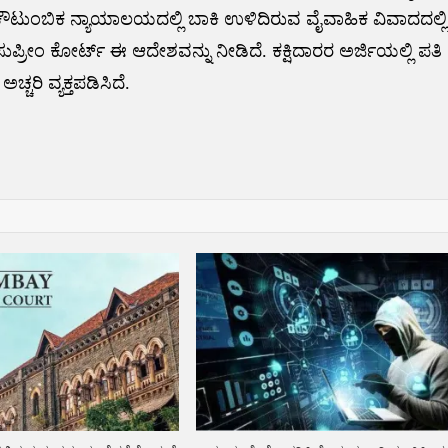
ದ ಕೌಟುಂಬಿಕ ನ್ಯಾಯಾಲಯದಲ್ಲಿ ಬಾಕಿ ಉಳಿದಿರುವ ವೈವಾಹಿಕ ವಿವಾದದಲ್ಲಿ
ಪ್ರೀಂ ಕೋರ್ಟ್ ಈ ಆದೇಶವನ್ನು ನೀಡಿದೆ. ಕಕ್ಷಿದಾರರ ಅರ್ಜಿಯಲ್ಲಿ ಪತಿ
್ಚರಿ ವ್ಯಕ್ತಪಡಿಸಿದೆ.