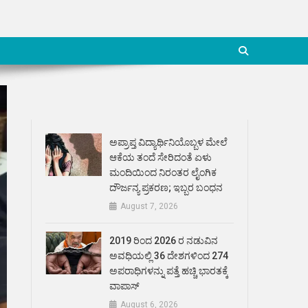
ಅಪ್ರಾಪ್ತ ವಿದ್ಯಾರ್ಥಿನಿಯೊಬ್ಬಳ ಮೇಲೆ
ಆಕೆಯ ತಂದೆ ಸೇರಿದಂತೆ ಏಳು
ಮಂದಿಯಿಂದ ನಿರಂತರ ಲೈಂಗಿಕ
ದೌರ್ಜನ್ಯ ಪ್ರಕರಣ; ಇಬ್ಬರ ಬಂಧನ
August 7, 2026
2019 ರಿಂದ 2026 ರ ನಡುವಿನ
ಅವಧಿಯಲ್ಲಿ 36 ದೇಶಗಳಿಂದ 274
ಅಪರಾಧಿಗಳನ್ನು ಪತ್ತೆ ಹಚ್ಚಿ ಭಾರತಕ್ಕೆ
ವಾಪಾಸ್
August 6, 2026