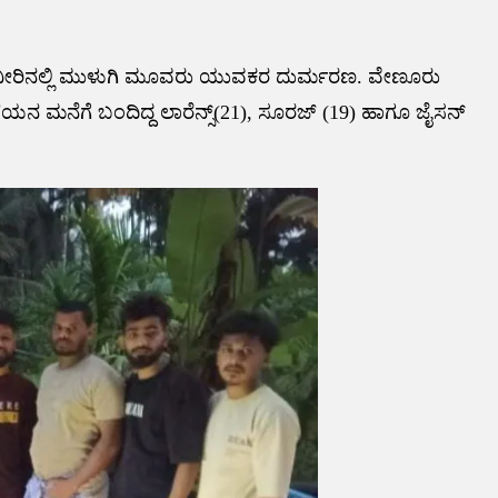
್ಟು ನೀರಿನಲ್ಲಿ ಮುಳುಗಿ ಮೂವರು ಯುವಕರ ದುರ್ಮರಣ. ವೇಣೂರು
 ಗೆಳೆಯನ ಮನೆಗೆ ಬಂದಿದ್ದ ಲಾರೆನ್ಸ್(21), ಸೂರಜ್ (19) ಹಾಗೂ ಜೈಸನ್