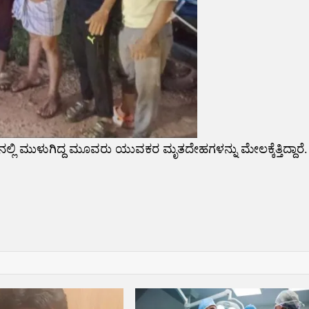
ಿನಲ್ಲಿ ಮುಳುಗಿದ್ದ ಮೂವರು ಯುವಕರ ಮೃತದೇಹಗಳನ್ನು ಮೇಲಕ್ಕೆತ್ತಿದ್ದಾರೆ.