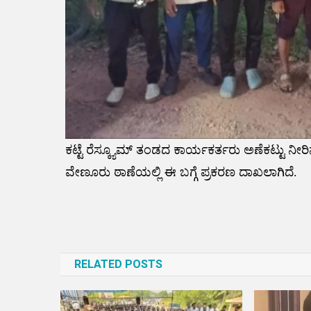
ಕಟ್ಟೆ ರೆಸ್ಕ್ಯೂಮ್ ತಂಡದ ಕಾರ್ಯಕರ್ತರು ಅಣೆಕಟ್ಟು ನೀರ
ವೇಣೂರು ಠಾಣೆಯಲ್ಲಿ ಈ ಬಗ್ಗೆ ಪ್ರಕರಣ ದಾಖಲಾಗಿದೆ.
Post
navigation
RELATED POSTS