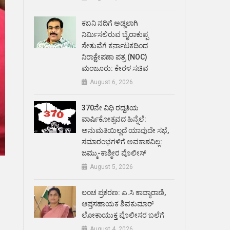
ಕಬನಿ ನದಿಗೆ ಅಡ್ಡಲಾಗಿ
ನಿರ್ಮಿಸಲಿರುವ ಬೈರಾಕುಪ್ಪ
ಸೇತುವೆಗೆ ಕರ್ನಾಟಕದಿಂದ
ನಿರಾಕ್ಷೇಪಣಾ ಪತ್ರ (NOC)
ಮಂಜೂರು: ಕೇರಳ ಸಚಿವ
August 6, 2026
370ನೇ ವಿಧಿ ರದ್ದತಿಯ
ವಾರ್ಷಿಕೋತ್ಸವದ ಹಿನ್ನೆಲೆ:
ಅನುಮತಿಯಿಲ್ಲದೆ ಯಾವುದೇ ಸಭೆ,
ಸಮಾರಂಭಗಳಿಗೆ ಅವಕಾಶವಿಲ್ಲ:
ಜಮ್ಮು-ಕಾಶ್ಮೀರ ಪೊಲೀಸ್
August 5, 2026
ಲಂಚ ಪ್ರಕರಣ: ಎ.ಸಿ ಕಾವ್ಯಾರಾಣಿ,
ಆಪ್ತಸಹಾಯಕ ಶಿವಕುಮಾರ್‌
ಲೋಕಾಯುಕ್ತ ಪೊಲೀಸರ ಬಲೆಗೆ
August 4, 2026