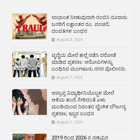
ಲಾಭಾಂಶ ನೀಡುವುದಾಗಿ ನಂಬಿಸಿ ನೂರಾರು
ಜನರಿಗೆ ಲಕ್ಷಾಂತರ ರೂ. ವಂಚನೆ;
ದಂಪತಿಗಳ ಬಂಧನ
August 8, 2026
ವೃದ್ಧೆಯ ಮೇಲೆ ಹಲ್ಲೆ ನಡೆಸಿ ದರೋಡೆ
ಮಾಡಿದ ಪ್ರಕರಣ: ಆರೋಪಿಗಳನ್ನು
ಬಂಧಿಸಿದ ಮಂಗಳೂರು ನಗರ ಪೊಲೀಸರು
August 7, 2026
ಅಪ್ರಾಪ್ತ ವಿದ್ಯಾರ್ಥಿನಿಯೊಬ್ಬಳ ಮೇಲೆ
ಆಕೆಯ ತಂದೆ ಸೇರಿದಂತೆ ಏಳು
ಮಂದಿಯಿಂದ ನಿರಂತರ ಲೈಂಗಿಕ ದೌರ್ಜನ್ಯ
ಪ್ರಕರಣ; ಇಬ್ಬರ ಬಂಧನ
August 7, 2026
2019 ರಿಂದ 2026 ರ ನಡುವಿನ