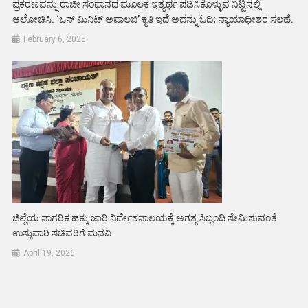
ಪ್ರಕರಣವನ್ನು ರಾಜೀ ಸಂಧಾನದ ಮೂಲಕ ಇತ್ಯರ್ಥ ಪಡಿಸಿಕೊಳ್ಳುವ ನಿಟ್ಟಿನಲ್ಲಿ
ಆಲೋಚಿಸಿ. ‘ಒನ್ ಮಿನಿಟ್ ಅಪಾಲಜಿ’ ಕೃತಿ ಇದೆ ಅದನ್ನು ಓದಿ; ನ್ಯಾಯಾಧೀಶರ ಸಲಹೆ.
February 6, 2025
ಜಿಲ್ಲೆಯ ನಾಗರಿಕ ಹಕ್ಕು ಜಾರಿ ನಿರ್ದೇಶನಾಲಯಕ್ಕೆ ಅಗತ್ಯ ಸಿಬ್ಬಂದಿ ಸೇಮಿಸುವಂತೆ
ಉಸ್ತುವಾರಿ ಸಚಿವರಿಗೆ ಮನವಿ
April 19, 2026