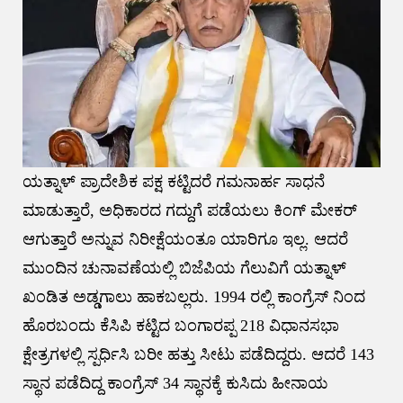
ಯತ್ನಾಳ್ ಪ್ರಾದೇಶಿಕ ಪಕ್ಷ ಕಟ್ಟಿದರೆ ಗಮನಾರ್ಹ ಸಾಧನೆ
ಮಾಡುತ್ತಾರೆ, ಅಧಿಕಾರದ ಗದ್ದುಗೆ ಪಡೆಯಲು ಕಿಂಗ್ ಮೇಕರ್
ಆಗುತ್ತಾರೆ ಅನ್ನುವ ನಿರೀಕ್ಷೆಯಂತೂ ಯಾರಿಗೂ ಇಲ್ಲ. ಆದರೆ
ಮುಂದಿನ ಚುನಾವಣೆಯಲ್ಲಿ ಬಿಜೆಪಿಯ ಗೆಲುವಿಗೆ ಯತ್ನಾಳ್
ಖಂಡಿತ ಅಡ್ಡಗಾಲು ಹಾಕಬಲ್ಲರು. 1994 ರಲ್ಲಿ ಕಾಂಗ್ರೆಸ್ ನಿಂದ
ಹೊರಬಂದು ಕೆಸಿಪಿ ಕಟ್ಟಿದ ಬಂಗಾರಪ್ಪ 218 ವಿಧಾನಸಭಾ
ಕ್ಷೇತ್ರಗಳಲ್ಲಿ ಸ್ಪರ್ಧಿಸಿ ಬರೀ ಹತ್ತು ಸೀಟು ಪಡೆದಿದ್ದರು. ಆದರೆ 143
ಸ್ಥಾನ ಪಡೆದಿದ್ದ ಕಾಂಗ್ರೆಸ್ 34 ಸ್ಥಾನಕ್ಕೆ ಕುಸಿದು ಹೀನಾಯ