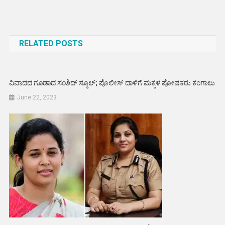
Post
navigation
RELATED POSTS
ವಿವಾದದ ಗೂಡಾದ ಸಂಶಿದ್ ಸ್ಕೂಲ್; ಪೊಲೀಸ್ ದಾಳಿಗೆ ಮಕ್ಕಳ ಪೋಷಕರು ಕಂಗಾಲು
June 22, 2023