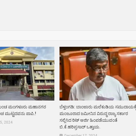
.ಲಂಚ ಮಂಗಳೂರು ಮಹಾನಗರ
ಬೆಳ್ತಂಗಡಿ: ಬಾಂಜಾರು ಮಲೆಕುಡಿಯ ಸಮುದಾಯಕ್ಕ
ಂಚ ಮುಟ್ಟದವನು ಪಾಪಿ.!
ಮಂಜೂರಾದ ಜಮೀನಿನ ವಿರುದ್ಧ ರಾಜ್ಯ ಸರ್ಕಾರ
ಸಲ್ಲಿಸಿದ ರಿಟ್ ಅರ್ಜಿ ಹಿಂಪಡೆಯುವಂತೆ
5, 2024
ಬಿ.ಕೆ.ಹರಿಪ್ರಸಾದ್ ಒತ್ತಾಯ.
December 17, 2024