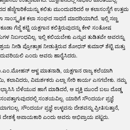
 ಹೆಜ್ಜೆಗಾರಿಕೆಯನ್ನು ಕಲಿತು ಮುಂದುವರಿದರೆ ಆ ಕಲಾಸಂಸ್ಥೆಗೆ ಉತ್ತಮ
ಮಹಿಳಾ ಸಾಂಸ್ಕೃತಿಕ ಕಲಾ ಸಂಘದ ಸಾಧನೆ ಮಾದರಿಯಾಗಿದೆ. ಇಲ್ಲಿ ಸಣ್ಣ
 ಗೆಜ್ಜೆ ಕಟ್ಟಿ ಯಕ್ಷಗಾನ ಕಲಿತ್ತಿರುವುದನ್ನು ಕೇಳಿ ಸಂತೋಷ
ಾಡುಗಳ ನಿರ್ಬಂಧವಿಲ್ಲ. ಇಲ್ಲಿ ಕಲಿಯಬೇಕು ಎನ್ನುವ ತುಡಿತವೇ ಅವರನ್ನು
 ಆಶ್ರಯ ನೀಡಿ ಪ್ರೋತ್ಸಾಹ ನೀಡುತ್ತಿರುವ ಶೋಧನ್ ಕುಮಾರ್ ಶೆಟ್ಟಿ ಮತ್ತು
ದುವರಿಯಲಿ ಎಂದು ಅವರು ಹಾರೈಸಿದರು.
್ಥ ಡಾ.ಎಂ.ಮೋಹನ್ ಆಳ್ವ ಮಾತನಾಡಿ, ಯಕ್ಷಗಾನ ರಾಜ್ಯ ಕಲೆಯಾಗಿ
 ಕಲಾವಿದರು, ವಿಮರ್ಶಕರು ಎಲ್ಲಾ ಸೇರಿ ಕಾರ್ಯ ಎಸಗಬೇಕು. ನಮ್ಮ
ಾಸಿಸಿ ಬೆಳೆಯುವ ಹಾಗೆ ಮಾಡಿದರೆ, ಆ ವ್ಯಕ್ತಿ ಮುಂದೆ ಬಲು ದೊಡ್ಡ
ಂಪತ್ತಾಗುವುದರಲ್ಲಿ ಸಂಶಯವಿಲ್ಲ. ಯಾರಿಗೆ ಸೌಂದರ್ಯ ಪ್ರಜ್ಞೆ
ಗಬಲ್ಲ. ಸೌಂದರ್ಯ ಪ್ರಜ್ಞೆ ಉಳ್ಳವನು ದೇಶವನ್ನು ಪ್ರೀತಿಸುತ್ತಾನೆ,
ಲ್ಲದವ ದೇಶಕ್ಕೆ ಅಪಾಯಕಾರಿ ಎಂದು ಅವರು ಅಭಿಪ್ರಾಯ ಪಟ್ಟರು.