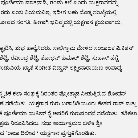
ಿ ಪೂರ್ಣಿಮಾ ಮಾತನಾಡಿ, ಗಂಡು ಕಲೆ ಎಂದು ಯಕ್ಷಗಾನವನ್ನು
ಾರದು ಎಂಬ ನಿಯಮವಿಲ್ಲ. ಇದೀಗ ಬಹು ದೊಡ್ಡ ಸಂಖ್ಯೆಯಲ್ಲಿ
ತೋಷದ ಸಂಗತಿ. ಹೀಗಾಗಿ ಭವಿಷ್ಯದಲ್ಲಿ ಯಕ್ಷಗಾನ ಕ್ಷಯವಾಗದು,
ಘಾಟಿಸಿ, ಶುಭ ಹಾರೈಸಿದರು. ಸಾಲಿಗ್ರಾಮ ಮೇಳದ ಸಂಚಾಲಕ ಪಿ.ಕಿಶನ್
 ರವೀಂದ್ರ ಶೆಟ್ಟಿ, ಶೋಧನ್ ಕುಮಾರ್ ಶೆಟ್ಟಿ, ಸುಹಾಸ್ ಹೆಗ್ಡೆ
ಗೂ ಉಡುಪಿಯ ಖ್ಯಾತ ಸಂಗೀತ ವಿದ್ವಾನ್ ಲಕ್ಷ್ಮೀನಾರಾಯಣ ಉಪಾಧ್ಯ
ಸ್ಕೃತಿಕ ಕಲಾ ಸಂಘಕ್ಕೆ ನಿರಂತರ ಪ್ರೋತ್ಸಾಹ ನೀಡುತ್ತಿರುವ ಶೋಧನ್
್ಪಣೆ ನಡೆಯಿತು. ಯಕ್ಷಗಾನ ಗುರು ಬಡಾನಿಡಿಯೂರು ಕೇಶವ ರಾವ್ ಮತ್ತು
ಿ ವಿಜೇತೆ ಪೂರ್ಣಿಮಾ ಯತೀಶ್ ರೈ ಅವರಿಗೆ ಗುರುವಂದನೆ ನಡೆಯಿತು. ಶಶಿಕಲಾ
ಯಕ್ರಮ ನಿರೂಪಿಸಿದರು. ಸಭಾ ಕಾರ್ಯಕ್ರಮದ ಬಳಿಕ ಶ್ರೀ
 `ರಾಜಾ ದಿಲೀಪ ‘ ಯಕ್ಷಗಾನ ಪ್ರಸ್ತುತಿಗೊಂಡಿತು.