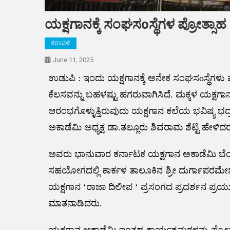
ಯಕ್ಷಗಾನಕ್ಕೆ ಸಂಘಸoಸ್ಥೆಗಳ ಪ್ರೋತ್ಸಾಹ 
ಕರಾವಳಿ
June 11, 2025
ಉಡುಪಿ : ಇಂದು ಯಕ್ಷಗಾನಕ್ಕೆ ಅನೇಕ ಸಂಘಸoಸ್ಥೆಗಳು 
ಕೆಲಸವನ್ನು ಬಹಳಷ್ಟು ಹಗರುವಾಗಿಸಿದೆ. ಮಕ್ಕಳ ಯಕ್ಷಗಾನ
ಆರಂಭಗೊಳ್ಳುತ್ತಿರುವುದು ಯಕ್ಷಗಾನ ಕಲೆಯ ಭವಿಷ್ಯ ಭದ್
ಅಕಾಡೆಮಿ ಅಧ್ಯಕ್ಷ ಡಾ.ತಲ್ಲೂರು ಶಿವರಾಮ ಶೆಟ್ಟಿ ಹೇಳಿದರ
ಅವರು ಭಾನುವಾರ ಕರ್ನಾಟಕ ಯಕ್ಷಗಾನ ಅಕಾಡೆಮಿ ಬೆಂಗಳ
ಸಹಯೋಗದಲ್ಲಿ ಕಾರ್ಕಳ ತಾಲೂಕಿನ ಶ್ರೀ ದುರ್ಗಾಪರಮೇಶ
ಯಕ್ಷಗಾನ ‘ರಾಜಾ ದಿಲೀಪ ‘ ಪ್ರಸಂಗದ ಪ್ರದರ್ಶನ ಪ್ರಯುಕ್
ಮಾತನಾಡಿದರು.
ಯಕ್ಷಗಾನ ಅಕಾಡೆಮಿ ಇಂತಹ ಕಾರ್ಯಕ್ರಮಗಳನ್ನು ಪ್ರೋತ್ಸ