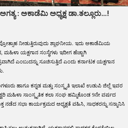
ಅಗತ್ಯ : ಅಕಾಡೆಮಿ ಅಧ್ಯಕ್ಷ ಡಾ.ತಲ್ಲೂರು…!
ಪ್ರೋತ್ಸಾಹ ನೀಡುತ್ತಿರುವುದು ಶ್ಲಾಘನೀಯ. ಇದು ಅಕಾಡೆಮಿಯ
, ಮಹಿಳಾ ಯಕ್ಷಗಾನ ಸಂಸ್ಥೆಗಳು ಇದೀಗ ಹೆಚ್ಚಾಗಿ
ರವಾಗಿದೆ ಎಂಬುದನ್ನು ಸೂಚಿಸುತ್ತಿದೆ ಎಂದು ಕರ್ನಾಟಕ ಯಕ್ಷಗಾನ
ು.
ೂರು ಹಾಗೂ ಕನ್ನಡ ಮತ್ತು ಸಂಸ್ಕೃತಿ ಇಲಾಖೆ ಉಡುಪಿ ಜಿಲ್ಲೆ ಇವರ
್ವರಿ ಮಹಿಳಾ ಸಾಂಸ್ಕೃತಿಕ ಕಲಾ ಸಂಘ ಹಮ್ಮಿಕೊಂಡ 9ನೇ ವರ್ಷದ
ತ ನಡೆದ ಸಭಾ ಕಾರ್ಯಕ್ರಮದ ಅಧ್ಯಕ್ಷತೆ ವಹಿಸಿ, ಸಾಧಕರನ್ನು ಸನ್ಮಾನಿಸಿ
ಾಹಿಸಲು ಉತ್ಸುಕವಾಗಿದೆ. ಯಕ್ಷಗಾನದಲ್ಲಿ ಸಾಧಕರ ಕೊರತೆಯಿಲ್ಲ.