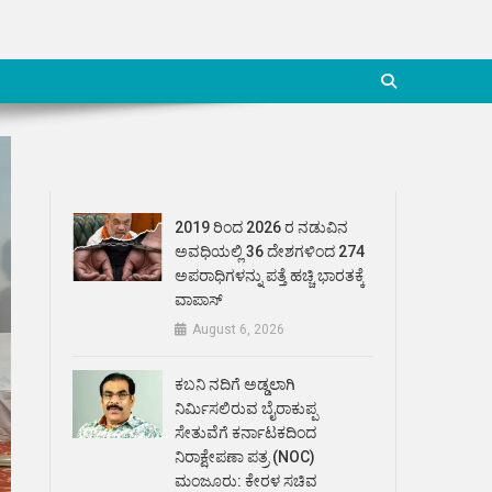
2019 ರಿಂದ 2026 ರ ನಡುವಿನ
ಅವಧಿಯಲ್ಲಿ 36 ದೇಶಗಳಿಂದ 274
ಅಪರಾಧಿಗಳನ್ನು ಪತ್ತೆ ಹಚ್ಚಿ ಭಾರತಕ್ಕೆ
ವಾಪಾಸ್
August 6, 2026
ಕಬನಿ ನದಿಗೆ ಅಡ್ಡಲಾಗಿ
ನಿರ್ಮಿಸಲಿರುವ ಬೈರಾಕುಪ್ಪ
ಸೇತುವೆಗೆ ಕರ್ನಾಟಕದಿಂದ
ನಿರಾಕ್ಷೇಪಣಾ ಪತ್ರ (NOC)
ಮಂಜೂರು: ಕೇರಳ ಸಚಿವ