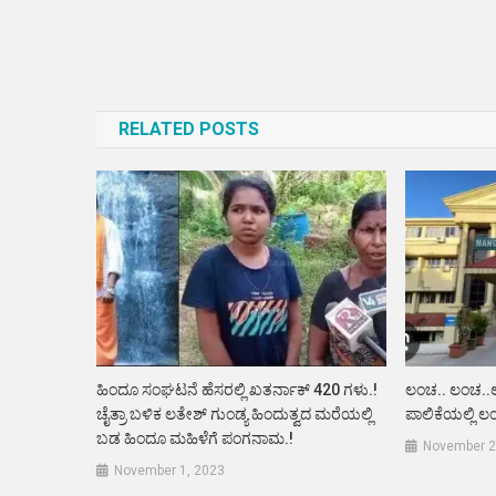
Post
navigation
RELATED POSTS
ಹಿಂದೂ ಸಂಘಟನೆ ಹೆಸರಲ್ಲಿ ಖತರ್ನಾಕ್ 420 ಗಳು.!
ಲಂಚ.. ಲಂಚ.
ಚೈತ್ರಾ ಬಳಿಕ ಲತೇಶ್ ಗುಂಡ್ಯ ಹಿಂದುತ್ವದ ಮರೆಯಲ್ಲಿ
ಪಾಲಿಕೆಯಲ್ಲಿ ಲ
ಬಡ ಹಿಂದೂ ಮಹಿಳೆಗೆ ಪಂಗನಾಮ.!
November 2
November 1, 2023