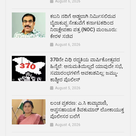
August 6, 2026
ಕಬನಿ ನದಿಗೆ ಅಡ್ಡಲಾಗಿ ನಿರ್ಮಿಸಲಿರುವ
ಬೈರಾಕುಪ್ಪ ಸೇತುವೆಗೆ ಕರ್ನಾಟಕದಿಂದ
ನಿರಾಕ್ಷೇಪಣಾ ಪತ್ರ (NOC) ಮಂಜೂರು:
ಕೇರಳ ಸಚಿವ
August 6, 2026
370ನೇ ವಿಧಿ ರದ್ದತಿಯ ವಾರ್ಷಿಕೋತ್ಸವದ
ಹಿನ್ನೆಲೆ: ಅನುಮತಿಯಿಲ್ಲದೆ ಯಾವುದೇ ಸಭೆ,
ಸಮಾರಂಭಗಳಿಗೆ ಅವಕಾಶವಿಲ್ಲ: ಜಮ್ಮು-
ಕಾಶ್ಮೀರ ಪೊಲೀಸ್
August 5, 2026
ಲಂಚ ಪ್ರಕರಣ: ಎ.ಸಿ ಕಾವ್ಯಾರಾಣಿ,
ಆಪ್ತಸಹಾಯಕ ಶಿವಕುಮಾರ್‌ ಲೋಕಾಯುಕ್ತ
ಪೊಲೀಸರ ಬಲೆಗೆ
August 4, 2026