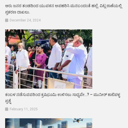
ಆರು ಜನರ ತಂಡದಿಂದ ಯುವಕನ ಅಪಹರಿಸಿ ಮನಬಂದಂತೆ ಹಲ್ಲೆ. ವಿಟ್ಲ ಠಾಣೆಯಲ್ಲಿ
ಪ್ರಕರಣ ದಾಖಲು.
December 24, 2024
ಕಂಬಳ ನಡೆಸುವವರಿಂದ ಕ್ರಷಿಭೂಮಿ ಉಳಿಸಲು ಸಾಧ್ಯವೇ..? – ಮುನೀರ್ ಕಾಟಿಪಳ್ಳ
ಪ್ರಶ್ನೆ
February 11, 2025