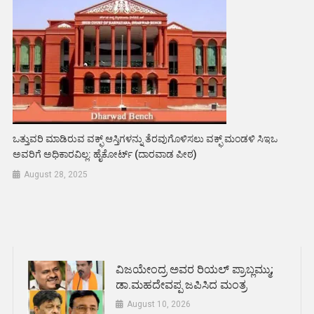
ಒತ್ತುವರಿ ಮಾಡಿರುವ ವಕ್ಫ್ ಆಸ್ತಿಗಳನ್ನು ತೆರವುಗೊಳಿಸಲು ವಕ್ಫ್ ಮಂಡಳಿ ಸಿಇಒ
ಅವರಿಗೆ ಅಧಿಕಾರವಿಲ್ಲ: ಹೈಕೋರ್ಟ್‌ (ದಾರವಾಡ ಪೀಠ)
August 28, 2025
ವಿಜಯೇಂದ್ರ ಅವರ ರಿಯಲ್ ಪ್ರಾಬ್ಲಮ್ಮು;
ಡಾ.ಮಹದೇವಪ್ಪ ಜಪಿಸಿದ ಮಂತ್ರ
August 10, 2026