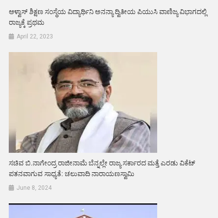
ಆಳ್ವಾಸ್ ಶಿಕ್ಷಣ ಸಂಸ್ಥೆಯ ವಿದ್ಯಾರ್ಥಿನಿ ಅನನ್ಯಾ ದ್ವಿತೀಯ ಪಿಯುಸಿ ವಾಣಿಜ್ಯ ವಿಭಾಗದಲ್ಲಿ
ರಾಜ್ಯಕ್ಕೆ ಪ್ರಥಮ
April 22, 2023
ಸಚಿವ ಬಿ.ನಾಗೇಂದ್ರ ರಾಜೀನಾಮೆ ಬೆನ್ನಲ್ಲೇ ರಾಜ್ಯ ಸರ್ಕಾರದ ಮತ್ತೆ ಎರಡು ವಿಕೆಟ್
ಪತನವಾಗುವ ಸಾಧ್ಯತೆ: ಚಲುವಾದಿ‌ ನಾರಾಯಣಸ್ವಾಮಿ
June 8, 2024