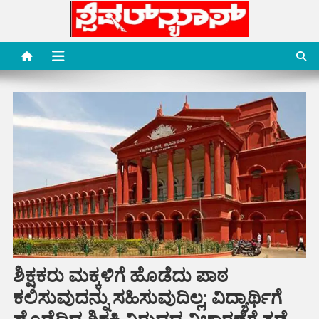
Skip
to
content
Special News Media
Special News Media
ಶಿಕ್ಷಕರು ಮಕ್ಕಳಿಗೆ ಹೊಡೆದು ಪಾಠ
ಕಲಿಸುವುದನ್ನು ಸಹಿಸುವುದಿಲ್ಲ; ವಿದ್ಯಾರ್ಥಿಗೆ