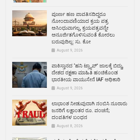
ಪೂರ್ಣ ಹಣ ಪಾವತಿಸದಿದ್ದರೂ
ನೋಂದಾವಣಿಯಾದ ಕ್ರಯ ಪತ್ರ
ಅಸಿಂಧುವಾಗಲ್ಲ, ಕ್ರಯಪತ್ರವನ್ನೇ
ಅನೂರ್ಜಿತಗೊಳಿಸುವಂತೆ ಕೋರಲು
ಬರುವುದಿಲ್ಲ: ಸು. ಕೋ
August 9, 2026
ಪಾಕಿಸ್ತಾನದ ‘ಹನಿ ಟ್ರ್ಯಾಪ್’ ಜಾಲಕ್ಕೆ ಬಿದ್ದು,
ದೇಶದ ರಕ್ಷಣಾ ಮಾಹಿತಿ ಹಂಚಿಕೊಂಡ
ಭಾರತೀಯ ವಾಯುಸೇನೆ IAF ಅಧಿಕಾರಿ
August 9, 2026
ಲಾಭಾಂಶ ನೀಡುವುದಾಗಿ ನಂಬಿಸಿ ನೂರಾರು
ಜನರಿಗೆ ಲಕ್ಷಾಂತರ ರೂ. ವಂಚನೆ;
ದಂಪತಿಗಳ ಬಂಧನ
August 8, 2026