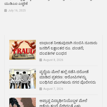
ಯುಡಿಎಐ ಎಚ್ಚರಿಕೆ
July 16, 2025
ಲಾಭಾಂಶ ನೀಡುವುದಾಗಿ ನಂಬಿಸಿ ನೂರಾರು
ಜನರಿಗೆ ಲಕ್ಷಾಂತರ ರೂ. ವಂಚನೆ;
ದಂಪತಿಗಳ ಬಂಧನ
August 8, 2026
ವೃದ್ಧೆಯ ಮೇಲೆ ಹಲ್ಲೆ ನಡೆಸಿ ದರೋಡೆ
ಮಾಡಿದ ಪ್ರಕರಣ: ಆರೋಪಿಗಳನ್ನು
ಬಂಧಿಸಿದ ಮಂಗಳೂರು ನಗರ ಪೊಲೀಸರು
August 7, 2026
ಅಪ್ರಾಪ್ತ ವಿದ್ಯಾರ್ಥಿನಿಯೊಬ್ಬಳ ಮೇಲೆ
ಆಕೆಯ ತಂದೆ ಸೇರಿದಂತೆ ಏಳು