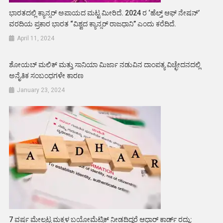
ಭಾರತದಲ್ಲಿ ಕ್ಯಾನ್ಸರ್ ಅಪಾಯದ ಮಟ್ಟ ಮೀರಿದೆ. 2024 ರ ‘ಹೆಲ್ತ್ ಆಫ್ ನೇಷನ್’
ವರದಿಯ ಪ್ರಕಾರ ಭಾರತ “ವಿಶ್ವದ ಕ್ಯಾನ್ಸರ್ ರಾಜಧಾನಿ” ಎಂದು ಕರೆದಿದೆ.
April 11, 2024
ಶೋಯಬ್‌ ಮಲಿಕ್‌ ಮತ್ತು ಸಾನಿಯಾ ಮಿರ್ಜಾ ನಡುವಿನ ದಾಂಪತ್ಯ ವಿಚ್ಛೇದನದಲ್ಲಿ
ಅನೈತಿಕ ಸಂಬಂಧಗಳೇ ಕಾರಣ
January 23, 2024
7 ವರ್ಷ ಮೇಲ್ಪಟ್ಟ ಮಕ್ಕಳ ಬಯೋಮೆಟ್ರಿಕ್ ನೀಡದಿದ್ದರೆ ಆಧಾರ್ ಕಾರ್ಡ್ ರದ್ದು: