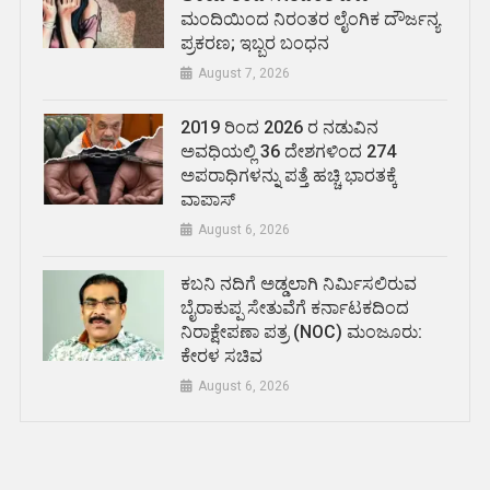
ಮಂದಿಯಿಂದ ನಿರಂತರ ಲೈಂಗಿಕ ದೌರ್ಜನ್ಯ
ಪ್ರಕರಣ; ಇಬ್ಬರ ಬಂಧನ
August 7, 2026
2019 ರಿಂದ 2026 ರ ನಡುವಿನ
ಅವಧಿಯಲ್ಲಿ 36 ದೇಶಗಳಿಂದ 274
ಅಪರಾಧಿಗಳನ್ನು ಪತ್ತೆ ಹಚ್ಚಿ ಭಾರತಕ್ಕೆ
ವಾಪಾಸ್
August 6, 2026
ಕಬನಿ ನದಿಗೆ ಅಡ್ಡಲಾಗಿ ನಿರ್ಮಿಸಲಿರುವ
ಬೈರಾಕುಪ್ಪ ಸೇತುವೆಗೆ ಕರ್ನಾಟಕದಿಂದ
ನಿರಾಕ್ಷೇಪಣಾ ಪತ್ರ (NOC) ಮಂಜೂರು:
ಕೇರಳ ಸಚಿವ
August 6, 2026