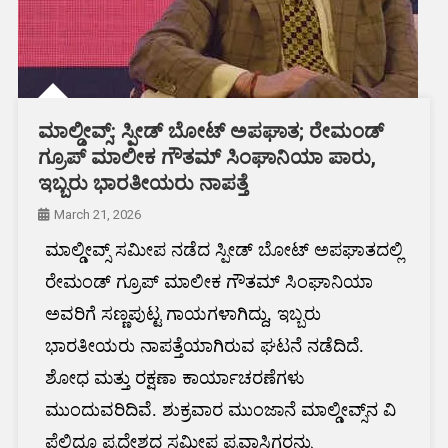
ಮಾಲ್ಡೀವ್ಸ್: ಸ್ಪೀಡ್ ಬೋಟ್ ಅಪಘಾತ; ರೇಮಂಡ್‌
ಗ್ರೂಪ್‌ ಮಾಲೀಕ ಗೌತಮ್‌ ಸಿಂಘಾನಿಯಾ ಪಾರು,
ಇಬ್ಬರು ಭಾರತೀಯರು ನಾಪತ್ತೆ
March 21, 2026
ಮಾಲ್ಡೀವ್ಸ್ ಸಮೀಪ ನಡೆದ ಸ್ಪೀಡ್ ಬೋಟ್ ಅಪಘಾತದಲ್ಲಿ
ರೇಮಂಡ್‌ ಗ್ರೂಪ್‌ ಮಾಲೀಕ ಗೌತಮ್‌ ಸಿಂಘಾನಿಯಾ
ಅವರಿಗೆ ಸಣ್ಣಪುಟ್ಟ ಗಾಯಗಳಾಗಿದ್ದು, ಇಬ್ಬರು
ಭಾರತೀಯರು ನಾಪತ್ತೆಯಾಗಿರುವ ಘಟನೆ ನಡೆದಿದೆ.
ಶೋಧ ಮತ್ತು ರಕ್ಷಣಾ ಕಾರ್ಯಾಚರಣೆಗಳು
ಮುಂದುವರಿದಿವೆ. ಶುಕ್ರವಾರ ಮುಂಜಾನೆ ಮಾಲ್ಡೀವ್ಸ್‌ನ ವಿ
ಫೆಲಿಧೂ ಪ್ರದೇಶದ ಸಮೀಪ ಪ್ರವಾಸಿಗರನ್ನು