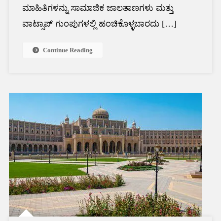
ಮಾಹಿತಿಗಳನ್ನು ಸಾಮಾಜಿಕ ಜಾಲತಾಣಗಳು ಮತ್ತು
ವಾಟ್ಸಾಪ್ ಗುಂಪುಗಳಲ್ಲಿ ಹಂಚಿಕೊಳ್ಳಬಾರದು […]
Continue Reading