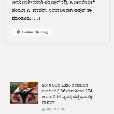
ಕಾರ್ಯದರ್ಶಿಯಾಗಿ ಮುಷ್ತಾಕ್ ಕದ್ರಿ, ಖಜಾಂಚಿಯಾಗಿ
ಹಂಝಾ ಎ. ಖಾದರ್, ಸಂಚಾಲಕರಾಗಿ ಅಶ್ರಫ್ ಶಾ
ಮಾಂತೂರು […]
Continue Reading
Posts
navigation
2019 ರಿಂದ 2026 ರ ನಡುವಿನ
ಅವಧಿಯಲ್ಲಿ 36 ದೇಶಗಳಿಂದ 274
ಅಪರಾಧಿಗಳನ್ನು ಪತ್ತೆ ಹಚ್ಚಿ ಭಾರತಕ್ಕೆ
ವಾಪಾಸ್
August 6, 2026