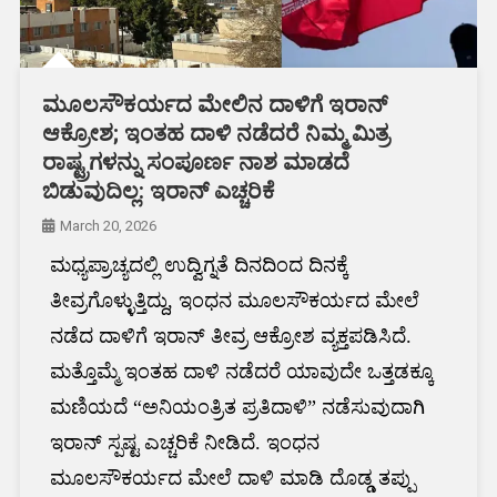
ಮೂಲಸೌಕರ್ಯದ ಮೇಲಿನ ದಾಳಿಗೆ ಇರಾನ್
ಆಕ್ರೋಶ; ಇಂತಹ ದಾಳಿ ನಡೆದರೆ ನಿಮ್ಮ ಮಿತ್ರ
ರಾಷ್ಟ್ರಗಳನ್ನು ಸಂಪೂರ್ಣ ನಾಶ ಮಾಡದೆ
ಬಿಡುವುದಿಲ್ಲ: ಇರಾನ್ ಎಚ್ಚರಿಕೆ
March 20, 2026
ಮಧ್ಯಪ್ರಾಚ್ಯದಲ್ಲಿ ಉದ್ವಿಗ್ನತೆ ದಿನದಿಂದ ದಿನಕ್ಕೆ
ತೀವ್ರಗೊಳ್ಳುತ್ತಿದ್ದು, ಇಂಧನ ಮೂಲಸೌಕರ್ಯದ ಮೇಲೆ
ನಡೆದ ದಾಳಿಗೆ ಇರಾನ್ ತೀವ್ರ ಆಕ್ರೋಶ ವ್ಯಕ್ತಪಡಿಸಿದೆ.
ಮತ್ತೊಮ್ಮೆ ಇಂತಹ ದಾಳಿ ನಡೆದರೆ ಯಾವುದೇ ಒತ್ತಡಕ್ಕೂ
ಮಣಿಯದೆ “ಅನಿಯಂತ್ರಿತ ಪ್ರತಿದಾಳಿ” ನಡೆಸುವುದಾಗಿ
ಇರಾನ್ ಸ್ಪಷ್ಟ ಎಚ್ಚರಿಕೆ ನೀಡಿದೆ. ಇಂಧನ
ಮೂಲಸೌಕರ್ಯದ ಮೇಲೆ ದಾಳಿ ಮಾಡಿ ದೊಡ್ಡ ತಪ್ಪು