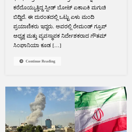
ಕರೆದೊಯ್ಯುತ್ತಿದ್ದ ಸ್ಪೀಡ್ ಬೋಟ್ ಏಕಾಏಕಿ ಮಗುಚಿ
ಬಿದ್ದಿದೆ. ಈ ದುರಂತದಲ್ಲಿ ಒಟ್ಟು ಏಳು ಮಂದಿ
ಪ್ರಯಾಣಿಕರು ಇದ್ದರು. ಅವರಲ್ಲಿ ರೇಮಂಡ್ ಗ್ರೂಪ್
ಅಧ್ಯಕ್ಷ ಮತ್ತು ವ್ಯವಸ್ಥಾಪಕ ನಿರ್ದೇಶಕರಾದ ಗೌತಮ್
ಸಿಂಘಾನಿಯಾ ಕೂಡ […]
Continue Reading