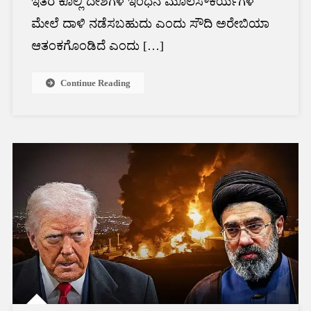
ಇತರ ಕೊಲ್ಲಿ ದೇಶಗಳ ಇಂಧನ ಮೂಲಸೌಕರ್ಯಗಳ
ಮೇಲೆ ದಾಳಿ ನಡೆಸಬಹುದು ಎಂದು ಸೌದಿ ಅರೇಬಿಯಾ
ಆತಂಕಗೊಂಡಿದೆ ಎಂದು […]
Continue Reading