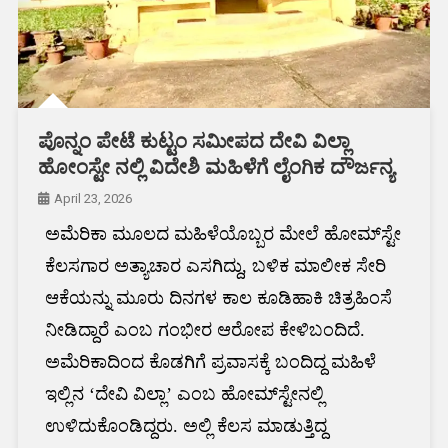
ಪೊನ್ನಂ ಪೇಟೆ ಕುಟ್ಟಂ ಸಮೀಪದ ದೇವಿ ವಿಲ್ಲಾ
ಹೋಂಸ್ಟೇ ನಲ್ಲಿ ವಿದೇಶಿ ಮಹಿಳೆಗೆ ಲೈಂಗಿಕ ದೌರ್ಜನ್ಯ
April 23, 2026
ಅಮೆರಿಕಾ ಮೂಲದ ಮಹಿಳೆಯೊಬ್ಬರ ಮೇಲೆ ಹೋಮ್‌ಸ್ಟೇ
ಕೆಲಸಗಾರ ಅತ್ಯಾಚಾರ ಎಸಗಿದ್ದು, ಬಳಿಕ ಮಾಲೀಕ ಸೇರಿ
ಆಕೆಯನ್ನು ಮೂರು ದಿನಗಳ ಕಾಲ ಕೂಡಿಹಾಕಿ ಚಿತ್ರಹಿಂಸೆ
ನೀಡಿದ್ದಾರೆ ಎಂಬ ಗಂಭೀರ ಆರೋಪ ಕೇಳಿಬಂದಿದೆ.
ಅಮೆರಿಕಾದಿಂದ ಕೊಡಗಿಗೆ ಪ್ರವಾಸಕ್ಕೆ ಬಂದಿದ್ದ ಮಹಿಳೆ
ಇಲ್ಲಿನ ‘ದೇವಿ ವಿಲ್ಲಾ’ ಎಂಬ ಹೋಮ್‌ಸ್ಟೇನಲ್ಲಿ
ಉಳಿದುಕೊಂಡಿದ್ದರು. ಅಲ್ಲಿ ಕೆಲಸ ಮಾಡುತ್ತಿದ್ದ