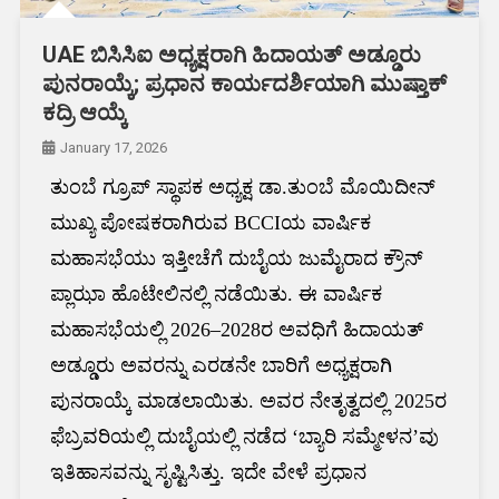
UAE ಬಿಸಿಸಿಐ ಅಧ್ಯಕ್ಷರಾಗಿ ಹಿದಾಯತ್‌ ಅಡ್ಡೂರು
ಪುನರಾಯ್ಕೆ; ಪ್ರಧಾನ ಕಾರ್ಯದರ್ಶಿಯಾಗಿ ಮುಷ್ತಾಕ್
ಕದ್ರಿ ಆಯ್ಕೆ
January 17, 2026
ತುಂಬೆ ಗ್ರೂಪ್ ಸ್ಥಾಪಕ ಅಧ್ಯಕ್ಷ ಡಾ.ತುಂಬೆ ಮೊಯಿದೀನ್
ಮುಖ್ಯ ಪೋಷಕರಾಗಿರುವ BCCIಯ ವಾರ್ಷಿಕ
ಮಹಾಸಭೆಯು ಇತ್ತೀಚೆಗೆ ದುಬೈಯ ಜುಮೈರಾದ ಕ್ರೌನ್
ಪ್ಲಾಝಾ ಹೊಟೇಲಿನಲ್ಲಿ ನಡೆಯಿತು. ಈ ವಾರ್ಷಿಕ
ಮಹಾಸಭೆಯಲ್ಲಿ 2026–2028ರ ಅವಧಿಗೆ ಹಿದಾಯತ್‌
ಅಡ್ಡೂರು ಅವರನ್ನು ಎರಡನೇ ಬಾರಿಗೆ ಅಧ್ಯಕ್ಷರಾಗಿ
ಪುನರಾಯ್ಕೆ ಮಾಡಲಾಯಿತು. ಅವರ ನೇತೃತ್ವದಲ್ಲಿ 2025ರ
ಫೆಬ್ರವರಿಯಲ್ಲಿ ದುಬೈಯಲ್ಲಿ ನಡೆದ ‘ಬ್ಯಾರಿ ಸಮ್ಮೇಳನ’ವು
ಇತಿಹಾಸವನ್ನು ಸೃಷ್ಟಿಸಿತ್ತು. ಇದೇ ವೇಳೆ ಪ್ರಧಾನ