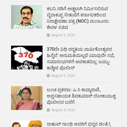
ಕಬನಿ ನದಿಗೆ ಅಡ್ಡಲಾಗಿ ನಿರ್ಮಿಸಲಿರುವ
ಬೈರಾಕುಪ್ಪ ಸೇತುವೆಗೆ ಕರ್ನಾಟಕದಿಂದ
ನಿರಾಕ್ಷೇಪಣಾ ಪತ್ರ (NOC) ಮಂಜೂರು:
ಕೇರಳ ಸಚಿವ
August 6, 2026
370ನೇ ವಿಧಿ ರದ್ದತಿಯ ವಾರ್ಷಿಕೋತ್ಸವದ
ಹಿನ್ನೆಲೆ: ಅನುಮತಿಯಿಲ್ಲದೆ ಯಾವುದೇ ಸಭೆ,
ಸಮಾರಂಭಗಳಿಗೆ ಅವಕಾಶವಿಲ್ಲ: ಜಮ್ಮು-
ಕಾಶ್ಮೀರ ಪೊಲೀಸ್
August 5, 2026
ಲಂಚ ಪ್ರಕರಣ: ಎ.ಸಿ ಕಾವ್ಯಾರಾಣಿ,
ಆಪ್ತಸಹಾಯಕ ಶಿವಕುಮಾರ್‌ ಲೋಕಾಯುಕ್ತ
ಪೊಲೀಸರ ಬಲೆಗೆ
August 4, 2026
ರಾಹುಲ್ ಗಾಂಧಿ ಅವರಿಗೆ ಭಿನ್ನರ ಚಿಂತೆ.!,