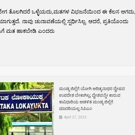
ಟು ಬೇಗ ತೊಲಗಿದರೆ ಒಳ್ಳೆಯದು,ಮತಗಳ ವಿಭಜನೆಯಿಂದ ಈ ಕೆಲಸ ಆಗದು
ುತ್ತದೆ. ನಾವು ಚುನಾವಣೆಯಲ್ಲಿ ಸ್ಪರ್ಧಿಸಿಲ್ಲ. ಆದರೆ, ಪ್ರತಿಯೊಂದು
ಪಿಗೆ ಮತ ಹಾಕಬೇಡಿ ಎಂದರು
ಮಂಡ್ಯ ಜಿಲ್ಲೆಗೆ ಯೋಗಿ ಆದಿತ್ಯನಾಥರ ದ್ವೇಷದ
ಉಪದೇಶ ಬೇಕಾಗಿಲ್ಲ; ದ್ವೇಶವನ್ನೇ ಕಾರುವ
ಕಾವಿಧಾರಿಯ ಆಡಳಿತ ಮಂಡ್ಯ ಜಿಲ್ಲೆಗೆ
ಮಾದರಿಯಲ್ಲ:ಸಿಪಿಎಂ
April 27, 2023