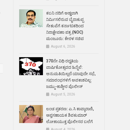
,
ಕಬನಿ ನದಿಗೆ ಅಡ್ಡಲಾಗಿ
ನಿರ್ಮಿಸಲಿರುವ ಬೈರಾಕುಪ್ಪ
ಸೇತುವೆಗೆ ಕರ್ನಾಟಕದಿಂದ
ನಿರಾಕ್ಷೇಪಣಾ ಪತ್ರ (NOC)
ಮಂಜೂರು: ಕೇರಳ ಸಚಿವ
August 6, 2026
370ನೇ ವಿಧಿ ರದ್ದತಿಯ
ವಾರ್ಷಿಕೋತ್ಸವದ ಹಿನ್ನೆಲೆ:
ಅನುಮತಿಯಿಲ್ಲದೆ ಯಾವುದೇ ಸಭೆ,
ಸಮಾರಂಭಗಳಿಗೆ ಅವಕಾಶವಿಲ್ಲ:
ಜಮ್ಮು-ಕಾಶ್ಮೀರ ಪೊಲೀಸ್
August 5, 2026
ಲಂಚ ಪ್ರಕರಣ: ಎ.ಸಿ ಕಾವ್ಯಾರಾಣಿ,
ಆಪ್ತಸಹಾಯಕ ಶಿವಕುಮಾರ್‌
ಲೋಕಾಯುಕ್ತ ಪೊಲೀಸರ ಬಲೆಗೆ
August 4, 2026