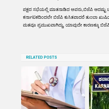
ಪಕ್ಷದ ಸಭೆಯಲ್ಲಿ ಮಾತನಾಡಿದ ಅವರು,ಬಿಜೆಪಿ ಆದಷ್
ಕರ್ನಾಟಕದಿಂದಲೇ ಬಿಜೆಪಿ ಕುಸಿತವಾದರೆ ತುಂಬಾ ಖುಷಿಯಾಗ
ಮತವೂ ಪ್ರಮುಖವಾಗಿದ್ದು, ಯಾವುದೇ ಕಾರಣಕ್ಕೂ ಬಿಜೆ
Post
navigation
RELATED POSTS