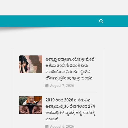
ಅಪ್ರಾಪ್ತ ವಿದ್ಯಾರ್ಥಿನಿಯೊಬ್ಬಳ ಮೇಲೆ
ಆಕೆಯ ತಂದೆ ಸೇರಿದಂತೆ ಏಳು
ಮಂದಿಯಿಂದ ನಿರಂತರ ಲೈಂಗಿಕ
ದೌರ್ಜನ್ಯ ಪ್ರಕರಣ; ಇಬ್ಬರ ಬಂಧನ
August 7, 2026
2019 ರಿಂದ 2026 ರ ನಡುವಿನ
ಅವಧಿಯಲ್ಲಿ 36 ದೇಶಗಳಿಂದ 274
ಅಪರಾಧಿಗಳನ್ನು ಪತ್ತೆ ಹಚ್ಚಿ ಭಾರತಕ್ಕೆ
ವಾಪಾಸ್
August 6, 2026