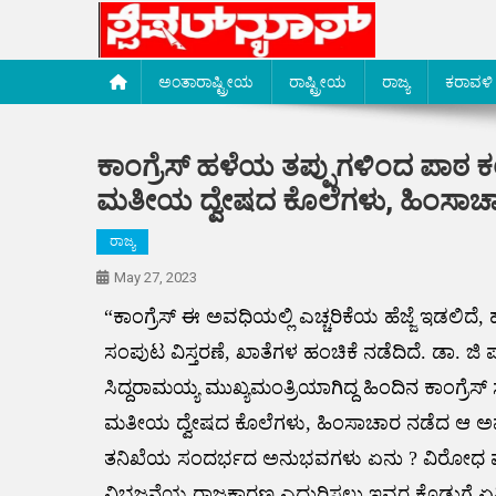
Skip
to
content
Special News Media
Special News Media
ಅಂತಾರಾಷ್ಟ್ರೀಯ
ರಾಷ್ಟ್ರೀಯ
ರಾಜ್ಯ
ಕರಾವಳಿ
ಕಾಂಗ್ರೆಸ್ ಹಳೆಯ ತಪ್ಪುಗಳಿಂದ ಪಾಠ ಕ
ಮತೀಯ ದ್ವೇಷದ ಕೊಲೆಗಳು, ಹಿಂಸಾಚಾರ
ರಾಜ್ಯ
May 27, 2023
“ಕಾಂಗ್ರೆಸ್ ಈ ಅವಧಿಯಲ್ಲಿ ಎಚ್ಚರಿಕೆಯ ಹೆಜ್ಜೆ ಇಡಲಿ
ಸಂಪುಟ ವಿಸ್ತರಣೆ, ಖಾತೆಗಳ ಹಂಚಿಕೆ ನಡೆದಿದೆ. ಡಾ. ಜಿ 
ಸಿದ್ದರಾಮಯ್ಯ ಮುಖ್ಯಮಂತ್ರಿಯಾಗಿದ್ದ ಹಿಂದಿನ ಕಾಂಗ್ರೆ
ಮತೀಯ ದ್ವೇಷದ ಕೊಲೆಗಳು, ಹಿಂಸಾಚಾರ ನಡೆದ ಆ ಅವಧಿ
ತನಿಖೆಯ ಸಂದರ್ಭದ ಅನುಭವಗಳು ಏನು ? ವಿರೋಧ ಪಕ
ವಿಭಜನೆಯ ರಾಜಕಾರಣ ಎದುರಿಸಲು ಇವರ ಕೊಡುಗೆ ಏನಿತ