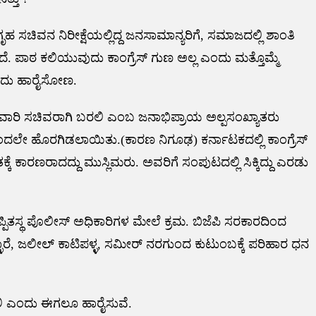
ಗೃಹ ಸಚಿವನ ನಿರೀಕ್ಷೆಯಲ್ಲಿದ್ದ ಜನಸಾಮಾನ್ಯರಿಗೆ, ಸಮಾಜದಲ್ಲಿ ಶಾಂತಿ
ಪಾಠ ಕಲಿಯುವುದು ಕಾಂಗ್ರೆಸ್ ಗುಣ ಅಲ್ಲ ಎಂದು ಮತ್ತೊಮ್ಮೆ
ಎಂದು ಹಾರೈಸೋಣ.
 ಉಸ್ತುವಾರಿ ಸಚಿವರಾಗಿ ಬರಲಿ ಎಂಬ ಜನಾಭಿಪ್ರಾಯ ಅಲ್ಪಸಂಖ್ಯಾತರು
ದಿಂದಲೇ ಹೊರಗಿಡಲಾಯಿತು.(ಕಾರಣ ನಿಗೂಢ) ಕರ್ನಾಟಕದಲ್ಲಿ ಕಾಂಗ್ರೆಸ್
ಕೆ ಕಾರಣರಾದದ್ದು ಮುಸ್ಲಿಮರು. ಅವರಿಗೆ ಸಂಪುಟದಲ್ಲಿ ಸಿಕ್ಕಿದ್ದು ಎರಡು
ಪ್ಪಿತಸ್ಥ ಪೊಲೀಸ್ ಅಧಿಕಾರಿಗಳ ಮೇಲೆ ಕ್ರಮ. ಬಿಜೆಪಿ ಸರಕಾರದಿಂದ
ಳಾರೆ, ಜಲೀಲ್ ಕಾಟಿಪಳ್ಳ, ಸಮೀರ್ ನರಗುಂದ ಕುಟುಂಬಕ್ಕೆ ಪರಿಹಾರ ಧನ
ಯಲಿ ಎಂದು ಈಗಲೂ ಹಾರೈಸುವೆ.