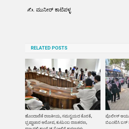
✍️. ಮುನೀರ್ ಕಾಟಿಪಳ್ಳ
Post
navigation
RELATED POSTS
ಹೊಂದಾಣಿಕೆ ರಾಜಕೀಯ, ಸಮನ್ವಯದ ಕೊರತೆ,
ಪೊಲೀಸ್‌ ಆಯುಕ
ಭ್ರಷ್ಟಾಚಾರ ಆರೋಪ, ಕುಟುಂಬ ರಾಜಕರಣ,
ಬಿಎಂಟಿಸಿ ಬಸ್‌
ರಾಜ್ಯದಲ್ಲಿ ಕಾಂಗ್ರೆಸ್ ಸೋಲಿಗೆ ಕಾರಣಗಳು.