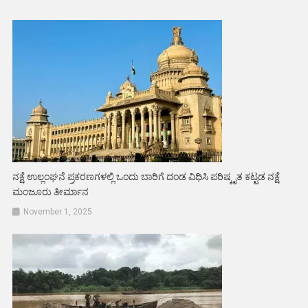
ನಕ್ಷೆ ಉಲ್ಲಂಘನೆ ಪ್ರಕರಣಗಳಲ್ಲಿ ಒಂದು ಬಾರಿಗೆ ದಂಡ ವಿಧಿಸಿ ಪರಿಷ್ಕೃತ ಕಟ್ಟಡ ನಕ್ಷೆ
ಮಂಜೂರು ತೀರ್ಮಾನ
November 1, 2025