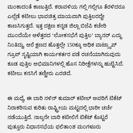
ಮಂಕಾದಂತೆ ಕಾಣುತ್ತಿದೆ. ಕರಾವಳಿಯ ಗಲ್ಲಿ ಗಲ್ಲಿಗೂ ತೆರಳಿದರೂ
ಎಲ್ಲೆಡೆ ಕಟೀಲು ಭಾವಚಿತ್ರ ಮಾಯವಾಗಿ ಪುತ್ತಿಲರದ್ದೇ
ಕಾಣಸಿಗುತ್ತದೆ. ಇತ್ತ ದಕ್ಷಿಣ ಕನ್ನಡ ಜಿಲ್ಲಾ ಬಿಜೆಪಿ ಕಚೇರಿ
ಮುಂದೆಯೇ ಆಳೆತ್ತರದ ‘ಲೋಕಸಭೆಗೆ ಪುತ್ತಿಲ’ ಬ್ಯಾನರ್ ಎದ್ದು
ನಿಂತಿದ್ದು, ಅರೆ ಕ್ಷಣದ ಹೊತ್ತಲ್ಲೇ 150ಕ್ಕೂ ಅಧಿಕ ವಾಟ್ಸ್ಯಾಪ್
ಗ್ರೂಪ್ ಸೃಷ್ಟಿಯಾಗಿ ಕಾರ್ಯಕರ್ತರ ಪಡೆ ರಚನೆಯಾಗಿರುವುದು
ಕೂಡ ಪುತ್ತಿಲ ಅಭಿಮಾನಿಗಳಲ್ಲಿ ಹೊಸ ನಿರೀಕ್ಷೆಗಳನ್ನು ಹುಟ್ಟಿಸಿದೆ.
ಕಟೀಲು ಕನಸಿಗೆ ತಣ್ಣೀರು ಎರಚಿದೆ.
ಈ ಮಧ್ಯೆ, ಈ ಬಾರಿ ನಳಿನ್ ಕುಮಾರ್ ಕಟೀಲ್‌ ಅವರಿಗೆ ಟಿಕೆಟ್
ನಿರಾಕರಿಸುವ ಕುರಿತು ರಾಷ್ಟ್ರೀಯ ಮಟ್ಟದಲ್ಲಿ ಭಾರೀ ಚರ್ಚೆ
ನಡೆಯುತ್ತಿದೆ. ನಾಲ್ಕನೇ ಬಾರಿ ಕಟೀಲಿಗೆ ಟಿಕೆಟ್ ಕೊಟ್ಟರೆ
ಪುತ್ತೂರು ವಿಧಾನಸಭೆಯ ಫಲಿತಾಂಶ ಮಂಗಳೂರು