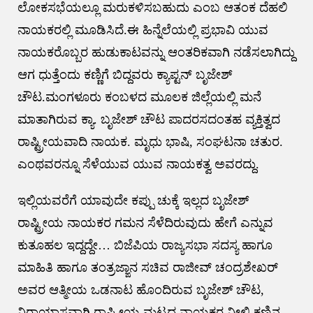
ಲೋಕಸಭೆಯಲ್ಲೂ ಮರುಕಳಿಸಬಹುದು ಎಂಬ ಆತಂಕ ದೆಹಲಿ
ನಾಯಕರಲ್ಲಿ ಮೂಡಿಸಿದೆ.ಈ ಹಿನ್ನೆಲೆಯಲ್ಲಿ ಪ್ರಭಾವಿ ಯುವ
ನಾಯಕರೊಬ್ಬರ ಹುಡುಕಾಟವನ್ನು ಆಂತರಿಕವಾಗಿ ನಡೆಸಲಾಗಿದ್ದು
ಆಗ ಧುತ್ತೆಂದು ಕಣ್ಣಿಗೆ ಬಿದ್ದವರು ಕ್ಯಾಪ್ಟನ್ ಬೃಜೇಶ್
ಚೌಟ.ಮಂಗಳೂರು ಕಂಬಳದ ಮೂಲಕ ಜಿಲ್ಲೆಯಲ್ಲಿ ಮನೆ
ಮಾತಾಗಿರುವ ಕ್ಯಾ. ಬೃಜೇಶ್ ಚೌಟ ಪಾದರಸದಂತಹ ವ್ಯಕ್ತಿತ್ವದ
ರಾಷ್ಟ್ರೀಯವಾದಿ ನಾಯಕ. ಮೃಧು ಭಾಷಿ, ಸಂಘಟನಾ ಚತುರ.
ಎಂಥವರನ್ನೂ ಸೆಳೆಯುವ ಯುವ ನಾಯಕತ್ವ ಅವರದ್ದು.
ಇಲ್ಲಿಯವರೆಗೆ ಯಾವುದೇ ಕಪ್ಪು ಚುಕ್ಕೆ ಇಲ್ಲದ ಬೃಜೇಶ್
ರಾಷ್ಟ್ರೀಯ ನಾಯಕರ ಗಮನ ಸೆಳೆದಿರುವುದು ಹೇಗೆ ಎನ್ನುವ
ಕುತೂಹಲ ಇದ್ದದ್ದೇ… ಬಿಜೆಪಿಯ ರಾಜ್ಯಸಭಾ ಸದಸ್ಯ ಹಾಗೂ
ಮಾಹಿತಿ ಹಾಗೂ ತಂತ್ರಜ್ಙಾನ ಸಚಿವ ರಾಜೀವ್ ಚಂದ್ರಶೇಖರ್
ಅವರ ಆತ್ಮೀಯ ಒಡನಾಟ ಹೊಂದಿರುವ ಬೃಜೇಶ್ ಚೌಟ,
ನಿರಾಯಾಸವಾಗಿ ರಾಷ್ಟ್ರೀಯ ಮಟ್ಟದ ನಾಯಕರ ನೀಲಿ ಕಣ್ಣಿನ