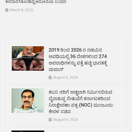
ತಲೆಮರೆಸಿಕೊಂಡಿದ್ದ ಆರೋಪಿಯ ಬಂಧನ
March 8, 2026
2019 ರಿಂದ 2026 ರ ನಡುವಿನ
ಅವಧಿಯಲ್ಲಿ 36 ದೇಶಗಳಿಂದ 274
ಅಪರಾಧಿಗಳನ್ನು ಪತ್ತೆ ಹಚ್ಚಿ ಭಾರತಕ್ಕೆ
ವಾಪಾಸ್
August 6, 2026
ಕಬನಿ ನದಿಗೆ ಅಡ್ಡಲಾಗಿ ನಿರ್ಮಿಸಲಿರುವ
ಬೈರಾಕುಪ್ಪ ಸೇತುವೆಗೆ ಕರ್ನಾಟಕದಿಂದ
ನಿರಾಕ್ಷೇಪಣಾ ಪತ್ರ (NOC) ಮಂಜೂರು:
ಕೇರಳ ಸಚಿವ
August 6, 2026