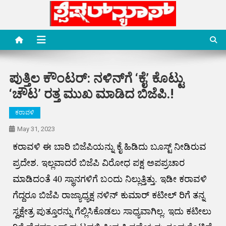
Skip
to
content
Special News Media
Special News Media
ಪುತ್ತಿಲ ಕೌಂಟರ್: ನಳಿನ್‌ಗೆ ‘ಕೈ’ ಕೊಟ್ಟು
‘ಚೌಟ’ ರತ್ತ ಮುಖ ಮಾಡಿದ ಬಿಜೆಪಿ.!
ಕರಾವಳಿ
May 31, 2023
ಕರಾವಳಿ ಈ ಬಾರಿ ಬಿಜೆಪಿಯನ್ನು ಕೈ ಹಿಡಿದು ಬೂಸ್ಟ್ ನೀಡಿರುವ
ಪ್ರದೇಶ. ಇಲ್ಲವಾದರೆ ಬಿಜೆಪಿ ವಿರೋಧ ಪಕ್ಷ ಅಪಪ್ರಚಾರ
ಮಾಡಿದಂತೆ 40 ಸ್ಥಾನಗಳಿಗೆ ಬಂದು ನಿಲ್ಲುತ್ತಿತ್ತು. ಇಡೀ ಕರಾವಳಿ
ಗೆದ್ದರೂ ಬಿಜೆಪಿ ರಾಜ್ಯಾಧ್ಯಕ್ಷ ನಳಿನ್ ಕುಮಾರ್ ಕಟೀಲ್ ರಿಗೆ ತನ್ನ
ಸ್ವಕ್ಷೇತ್ರ ಪುತ್ತೂರನ್ನು ಗೆಲ್ಲಿಸಿಕೊಡಲು ಸಾಧ್ಯವಾಗಿಲ್ಲ. ಇದು ಕಟೀಲು