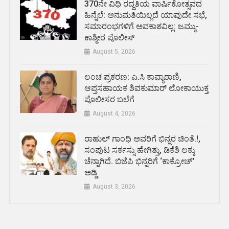
370ನೇ ವಿಧಿ ರದ್ದತಿಯ ವಾರ್ಷಿಕೋತ್ಸವದ
ಹಿನ್ನೆಲೆ: ಅನುಮತಿಯಿಲ್ಲದೆ ಯಾವುದೇ ಸಭೆ,
ಸಮಾರಂಭಗಳಿಗೆ ಅವಕಾಶವಿಲ್ಲ: ಜಮ್ಮು-
ಕಾಶ್ಮೀರ ಪೊಲೀಸ್
August 5, 2026
ಲಂಚ ಪ್ರಕರಣ: ಎ.ಸಿ ಕಾವ್ಯಾರಾಣಿ,
ಆಪ್ತಸಹಾಯಕ ಶಿವಕುಮಾರ್‌ ಲೋಕಾಯುಕ್ತ
ಪೊಲೀಸರ ಬಲೆಗೆ
August 4, 2026
ರಾಹುಲ್ ಗಾಂಧಿ ಅವರಿಗೆ ಭಿನ್ನರ ಚಿಂತೆ.!,
ಸಂಪುಟ ಸರ್ಕಸ್ಸು ಹೇಗಿತ್ತು, ಡಿಕೆಶಿ ಲಕ್ಕು
ಚೆನ್ನಾಗಿದೆ. ಬಿಜೆಪಿ ಭಿನ್ನರಿಗೆ ‘ಕಾಕ್ರೋಚ್’
ಅಡ್ಡಿ
August 3, 2026