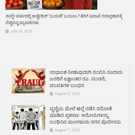
ನಾಲ್ಕೇ ವರ್ಷದಲ್ಲಿ ಅಚ್ಛೇದಿನ್ ‘ಬುರುಡೆ’ ಬಯಲು.! ತೆರಿಗೆ ಇಲಾಖೆ ಗದಾಪ್ರಹಾರಕ್ಕೆ
ಬೆಚ್ಚಿಬಿದ್ದ ವ್ಯಾಪಾರಿಗಳು
July 18, 2025
ಲಾಭಾಂಶ ನೀಡುವುದಾಗಿ ನಂಬಿಸಿ ನೂರಾರು
ಜನರಿಗೆ ಲಕ್ಷಾಂತರ ರೂ. ವಂಚನೆ;
ದಂಪತಿಗಳ ಬಂಧನ
August 8, 2026
ವೃದ್ಧೆಯ ಮೇಲೆ ಹಲ್ಲೆ ನಡೆಸಿ ದರೋಡೆ
ಮಾಡಿದ ಪ್ರಕರಣ: ಆರೋಪಿಗಳನ್ನು
ಬಂಧಿಸಿದ ಮಂಗಳೂರು ನಗರ ಪೊಲೀಸರು
August 7, 2026