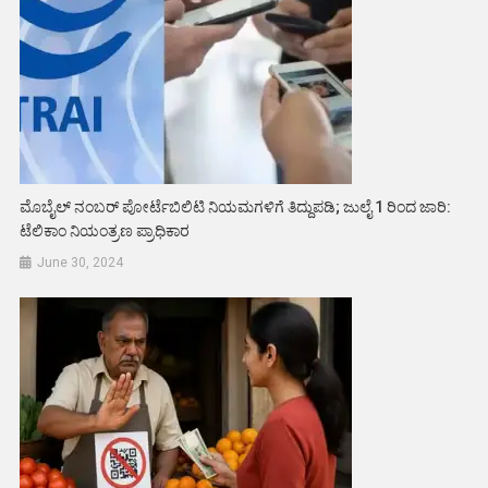
ಮೊಬೈಲ್ ನಂಬರ್ ಪೋರ್ಟೆಬಿಲಿಟಿ ನಿಯಮಗಳಿಗೆ ತಿದ್ದುಪಡಿ; ಜುಲೈ 1 ರಿಂದ ಜಾರಿ:
ಟೆಲಿಕಾಂ ನಿಯಂತ್ರಣ ಪ್ರಾಧಿಕಾರ
June 30, 2024