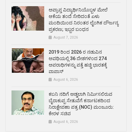
ಅಪ್ರಾಪ್ತ ವಿದ್ಯಾರ್ಥಿನಿಯೊಬ್ಬಳ ಮೇಲೆ
ಆಕೆಯ ತಂದೆ ಸೇರಿದಂತೆ ಏಳು
ಮಂದಿಯಿಂದ ನಿರಂತರ ಲೈಂಗಿಕ ದೌರ್ಜನ್ಯ
ಪ್ರಕರಣ; ಇಬ್ಬರ ಬಂಧನ
August 7, 2026
2019 ರಿಂದ 2026 ರ ನಡುವಿನ
ಅವಧಿಯಲ್ಲಿ 36 ದೇಶಗಳಿಂದ 274
ಅಪರಾಧಿಗಳನ್ನು ಪತ್ತೆ ಹಚ್ಚಿ ಭಾರತಕ್ಕೆ
ವಾಪಾಸ್
August 6, 2026
ಕಬನಿ ನದಿಗೆ ಅಡ್ಡಲಾಗಿ ನಿರ್ಮಿಸಲಿರುವ
ಬೈರಾಕುಪ್ಪ ಸೇತುವೆಗೆ ಕರ್ನಾಟಕದಿಂದ
ನಿರಾಕ್ಷೇಪಣಾ ಪತ್ರ (NOC) ಮಂಜೂರು:
ಕೇರಳ ಸಚಿವ
August 6, 2026