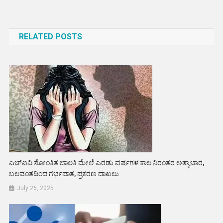
Post
navigation
RELATED POSTS
ಎಚ್ಐವಿ ಸೋಂಕಿತ ಬಾಲಕಿ ಮೇಲೆ ಎರಡು ವರ್ಷಗಳ ಕಾಲ ನಿರಂತರ ಅತ್ಯಾಚಾರ,
ಬಲವಂತದಿಂದ ಗರ್ಭಪಾತ, ಪ್ರಕರಣ ದಾಖಲು
July 26, 2025