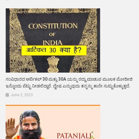
ಸಂವಿಧಾನದ ಆರ್ಟಿಕಲ್ 30 ಮತ್ತು 30A ಯನ್ನು ರದ್ದು ಮಾಡುವ ಮೂಲಕ ಮೋದೀಜಿ
ಇನ್ನೊಂದು ಪೆಟ್ಟು ನೀಡಲಿದ್ದಾರೆ. ದ್ವೇಷ ಎನ್ನುವುದು ತನ್ನನ್ನು ತಾನೇ ಸುಟ್ಟುಕೊಳ್ಳುತ್ತದೆ.
June 2, 2023