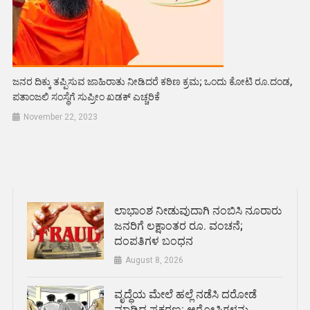
ಜನರ ದಿಕ್ಕು ತಪ್ಪಿಸುವ ಜಾಹಿರಾತು ನೀಡಿದರೆ ಕಠಿಣ ಕ್ರಮ; ಒಂದು ಕೋಟಿ ರೂ.ದಂಡ,
ಪತಾಂಜಲಿ ಸಂಸ್ಥೆಗೆ ಸುಪ್ರೀಂ ಖಡಕ್ ಎಚ್ಚರಿಕೆ
November 22, 2023
ಲಾಭಾಂಶ ನೀಡುವುದಾಗಿ ನಂಬಿಸಿ ನೂರಾರು
ಜನರಿಗೆ ಲಕ್ಷಾಂತರ ರೂ. ವಂಚನೆ;
ದಂಪತಿಗಳ ಬಂಧನ
August 8, 2026
ವೃದ್ಧೆಯ ಮೇಲೆ ಹಲ್ಲೆ ನಡೆಸಿ ದರೋಡೆ
ಮಾಡಿದ ಪ್ರಕರಣ: ಆರೋಪಿಗಳನ್ನು