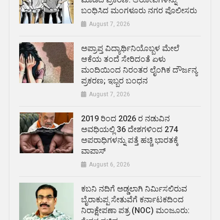
ಬಂಧಿಸಿದ ಮಂಗಳೂರು ನಗರ ಪೊಲೀಸರು
August 7, 2026
ಅಪ್ರಾಪ್ತ ವಿದ್ಯಾರ್ಥಿನಿಯೊಬ್ಬಳ ಮೇಲೆ
ಆಕೆಯ ತಂದೆ ಸೇರಿದಂತೆ ಏಳು
ಮಂದಿಯಿಂದ ನಿರಂತರ ಲೈಂಗಿಕ ದೌರ್ಜನ್ಯ
ಪ್ರಕರಣ; ಇಬ್ಬರ ಬಂಧನ
August 7, 2026
2019 ರಿಂದ 2026 ರ ನಡುವಿನ
ಅವಧಿಯಲ್ಲಿ 36 ದೇಶಗಳಿಂದ 274
ಅಪರಾಧಿಗಳನ್ನು ಪತ್ತೆ ಹಚ್ಚಿ ಭಾರತಕ್ಕೆ
ವಾಪಾಸ್
August 6, 2026
ಕಬನಿ ನದಿಗೆ ಅಡ್ಡಲಾಗಿ ನಿರ್ಮಿಸಲಿರುವ
ಬೈರಾಕುಪ್ಪ ಸೇತುವೆಗೆ ಕರ್ನಾಟಕದಿಂದ
ನಿರಾಕ್ಷೇಪಣಾ ಪತ್ರ (NOC) ಮಂಜೂರು: