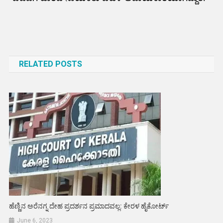
Post
navigation
RELATED POSTS
ಹೆಣ್ಣಿನ ಅರೆನಗ್ನ ದೇಹ ಪ್ರದರ್ಶನ ಪ್ರಮಾದವಲ್ಲ: ಕೇರಳ ಹೈಕೋರ್ಟ್
June 6, 2023