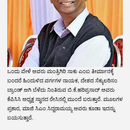
ಒಂದು ವೇಳೆ ಅವರು ಮಂತ್ರಿಗಿರಿ ಸಾಕು ಎಂಬ ತೀರ್ಮಾನಕ್ಕೆ
ಬಂದರೆ ಹಿಂದುಳಿದ ವರ್ಗಗಳ ನಾಯಕ, ದೇಶದ ಸೆಕ್ಯುಲರಿಸಂ
ಬ್ರಾಂಡ್ ಅಗಿ ಬೆಳೆದು ನಿಂತಿರುವ ಬಿ.ಕೆ.ಹರಿಪ್ರಸಾದ್ ಅವರು
ಕೆಪಿಸಿಸಿ ಅಧ್ಯಕ್ಷ ಸ್ಥಾನದ ರೇಸಿನಲ್ಲಿ ಮುಂದೆ ಬರುತ್ತಾರೆ. ಮೂಲಗಳ
ಪ್ರಕಾರ, ಮಾಜಿ ಸಿಎಂ ಸಿದ್ದರಾಮಯ್ಯ ಅವರು ಕೂಡಾ ಇದನ್ನು
ಬಯಸುತ್ತಾರೆ.