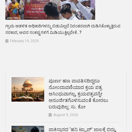
ಗ್ರಾಮ ಆಡಳಿತ ಅಧಿಕಾರಿಗಳನ್ನು ಬಿಡುವಿಲ್ಲದೆ ನಿರಂತರವಾಗಿ ದುಡಿಸಿಕೊಳ್ಳುತ್ತಿರುವ
ಸರಕಾರ; ಅವರ ಸಂಕಷ್ಟಗಳಿಗೆ ಮಿಡಿಯುತ್ತಿಲ್ಲವೇಕೆ..?
February 19, 2025
ಪೂರ್ಣ ಹಣ ಪಾವತಿಸದಿದ್ದರೂ
ನೋಂದಾವಣಿಯಾದ ಕ್ರಯ ಪತ್ರ
ಅಸಿಂಧುವಾಗಲ್ಲ, ಕ್ರಯಪತ್ರವನ್ನೇ
ಅನೂರ್ಜಿತಗೊಳಿಸುವಂತೆ ಕೋರಲು
ಬರುವುದಿಲ್ಲ: ಸು. ಕೋ
August 9, 2026
ಪಾಕಿಸ್ತಾನದ ‘ಹನಿ ಟ್ರ್ಯಾಪ್’ ಜಾಲಕ್ಕೆ ಬಿದ್ದು,