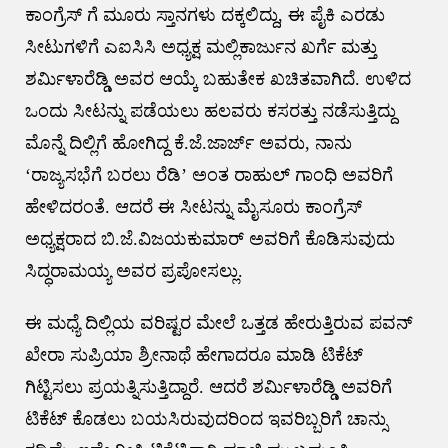
ಕಾಂಗ್ರೆಸ್ ಗೆ ಮೂರು ಸ್ತಾನಗಳು ದಕ್ಕಲಿದ್ದು, ಈ ಪೈಕಿ ಎರಡು
ಸೀಟುಗಳಿಗೆ ಎಐಸಿಸಿ ಅಧ್ಯಕ್ಷ ಮಲ್ಲಿಕಾರ್ಜುನ ಖರ್ಗೆ ಮತ್ತು
ಶರ್ಮಿಳಾರೆಡ್ಡಿ ಅವರ ಆಯ್ಕೆ ಬಹುತೇಕ ಖಚಿತವಾಗಿದೆ. ಉಳಿದ
ಒಂದು ಸೀಟನ್ನು ಪಡೆಯಲು ಹಲವರು ಕಸರತ್ತು ನಡೆಸುತ್ತಿದ್ದು
ಮೊನ್ನೆ ದಿಲ್ಲಿಗೆ ಹೋಗಿದ್ದ ಕೆ.ಜೆ.ಜಾರ್ಜ್ ಅವರು, ನಾನು
‘ರಾಜ್ಯಸಭೆಗೆ ಬರಲು ರೆಡಿ’ ಅಂತ ರಾಹುಲ್ ಗಾಂಧಿ ಅವರಿಗೆ
ಹೇಳಿದರಂತೆ. ಆದರೆ ಈ ಸೀಟನ್ನು ಮೈಸೂರು ಕಾಂಗ್ರೆಸ್
ಅಧ್ಯಕ್ಷರಾದ ಬಿ.ಜೆ.ವಿಜಯಕುಮಾರ್ ಅವರಿಗೆ ಕೊಡಿಸುವುದು
ಸಿದ್ಧರಾಮಯ್ಯ ಅವರ ಪ್ರಪೋಸಲ್ಲು.
ಈ ಮಧ್ಯೆ ದಿಲ್ಲಿಯ ವರಿಷ್ಟರ ಮೇಲೆ ಒತ್ತಡ ಹೇರುತ್ತಿರುವ ಪವನ್
ಖೇರಾ ಸುಪ್ರಿಯಾ ಶ್ರೀನಾಥೆ ಹೇಗಾದರೂ ಮಾಡಿ ಟಿಕೆಟ್
ಗಿಟ್ಟಿಸಲು ಪ್ರಯತ್ನಿಸುತ್ತಿದ್ದಾರೆ. ಆದರೆ ಶರ್ಮಿಳಾರೆಡ್ಡಿ ಅವರಿಗೆ
ಟಿಕೆಟ್ ಕೊಡಲು ಬಯಸಿರುವುದರಿಂದ ಇವರಿಬ್ಬರಿಗೆ ಚಾನ್ಸು