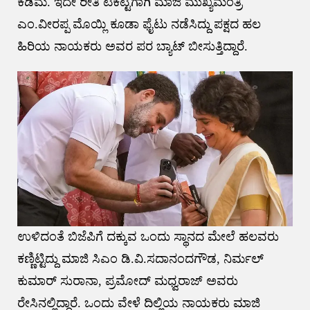
ಕಡಿಮೆ. ಇದೇ ರೀತಿ ಟಿಕೆಟ್ಟಿಗಾಗಿ ಮಾಜಿ ಮುಖ್ಯಮಂತ್ರಿ
ಎಂ.ವೀರಪ್ಪ ಮೊಯ್ಲಿ ಕೂಡಾ ಫೈಟು ನಡೆಸಿದ್ದು ಪಕ್ಷದ ಹಲ‌
ಹಿರಿಯ ನಾಯಕರು ಅವರ ಪರ ಬ್ಯಾಟ್ ಬೀಸುತ್ತಿದ್ದಾರೆ.
ಉಳಿದಂತೆ ಬಿಜೆಪಿಗೆ ದಕ್ಕುವ ಒಂದು ಸ್ಥಾನದ ಮೇಲೆ ಹಲವರು‌
ಕಣ್ಣಿಟ್ಟಿದ್ದು ಮಾಜಿ ಸಿಎಂ ಡಿ.ವಿ.ಸದಾನಂದಗೌಡ, ನಿರ್ಮಲ್
ಕುಮಾರ್ ಸುರಾನಾ, ಪ್ರಮೋದ್ ಮಧ್ವರಾಜ್ ಅವರು
ರೇಸಿನಲ್ಲಿದ್ದಾರೆ. ಒಂದು ವೇಳೆ ದಿಲ್ಲಿಯ ನಾಯಕರು ಮಾಜಿ