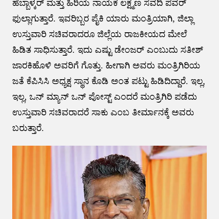
ಹೆಬ್ಬಾಳ್ಕರ್‌ ಮತ್ತು ಹಿರಿಯ ನಾಯಕ ಲಕ್ಷ್ಮಣ ಸವದಿ ಪವರ್
ಫುಲ್ಲಾಗುತ್ತಾರೆ. ಇವರಿಬ್ಬರ‌ ಪೈಕಿ ಯಾರು ಮಂತ್ರಿಯಾಗಿ, ಜಿಲ್ಲಾ
ಉಸ್ತುವಾರಿ ಸಚಿವರಾದರೂ ಜಿಲ್ಲೆಯ ರಾಜಕೀಯದ ಮೇಲೆ‌
ಹಿಡಿತ ಸಾಧಿಸುತ್ತಾರೆ. ಇದು ಎಷ್ಟು ಡೇಂಜರ್ ಎಂಬುದು ಸತೀಶ್
ಜಾರಕಿಹೊಳಿ ಅವರಿಗೆ ಗೊತ್ತು. ಹೀಗಾಗಿ ಅವರು ಮಂತ್ರಿಗಿರಿಯ
ಜತೆ ಕೆಪಿಸಿಸಿ ಅಧ್ಯಕ್ಷ ಸ್ಥಾನ ಕೊಡಿ ಅಂತ ಪಟ್ಟು ಹಿಡಿದಿದ್ದಾರೆ. ಇಲ್ಲ,
ಇಲ್ಲ, ಒನ್ ಮ್ಯಾನ್ ಒನ್ ಪೋಸ್ಟ್ ಎಂದರೆ ಮಂತ್ರಿಗಿರಿ ಪಡೆದು
ಉಸ್ತುವಾರಿ ಸಚಿವರಾದರೆ ಸಾಕು ಎಂಬ ತೀರ್ಮಾನಕ್ಕೆ ಅವರು
ಬರುತ್ತಾರೆ.