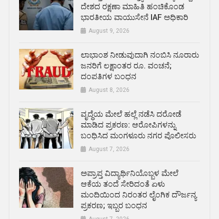
ದೇಶದ ರಕ್ಷಣಾ ಮಾಹಿತಿ ಹಂಚಿಕೊಂಡ
ಭಾರತೀಯ ವಾಯುಸೇನೆ IAF ಅಧಿಕಾರಿ
August 9, 2026
ಲಾಭಾಂಶ ನೀಡುವುದಾಗಿ ನಂಬಿಸಿ ನೂರಾರು
ಜನರಿಗೆ ಲಕ್ಷಾಂತರ ರೂ. ವಂಚನೆ;
ದಂಪತಿಗಳ ಬಂಧನ
August 8, 2026
ವೃದ್ಧೆಯ ಮೇಲೆ ಹಲ್ಲೆ ನಡೆಸಿ ದರೋಡೆ
ಮಾಡಿದ ಪ್ರಕರಣ: ಆರೋಪಿಗಳನ್ನು
ಬಂಧಿಸಿದ ಮಂಗಳೂರು ನಗರ ಪೊಲೀಸರು
August 7, 2026
ಅಪ್ರಾಪ್ತ ವಿದ್ಯಾರ್ಥಿನಿಯೊಬ್ಬಳ ಮೇಲೆ
ಆಕೆಯ ತಂದೆ ಸೇರಿದಂತೆ ಏಳು
ಮಂದಿಯಿಂದ ನಿರಂತರ ಲೈಂಗಿಕ ದೌರ್ಜನ್ಯ
ಪ್ರಕರಣ; ಇಬ್ಬರ ಬಂಧನ