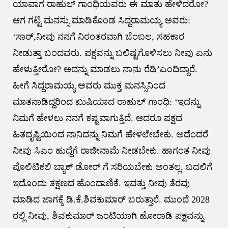
ಯಾವಾಗ ರಾಹುಲ್ ಗಾಂಧಿಯವರು ಈ ಮಾತು ಹೇಳಿದರೋ?
ಆಗ ಗಟ್ಟಿ ಮನಸ್ಸು ಮಾಡಿಕೊಂಡ ಸಿದ್ದರಾಮಯ್ಯ ಅವರು:
‘ಸಾರ್,ನೀವು ನನಗೆ ನಿರಂತರವಾಗಿ ಬೆಂಬಲ, ಸಹಕಾರ
ನೀಡುತ್ತಾ ಬಂದವರು. ಪಕ್ಷವನ್ನು ಬಲಿಷ್ಟಗೊಳಿಸಲು ನೀವು ಏನು
ಹೇಳುತ್ತೀರೋ? ಅದನ್ನು ಮಾಡಲು ನಾನು ರೆಡಿ’ಎಂದಿದ್ದಾರೆ.
ಹೀಗೆ ಸಿದ್ದರಾಮಯ್ಯ ಅವರು ಮುಕ್ತ ಮನಸ್ಸಿನಿಂದ
ಮಾತನಾಡಿದ್ದರಿಂದ ಖುಷಿಯಾದ ರಾಹುಲ್ ಗಾಂಧಿ: ‘ಇದನ್ನು
ನಿಮಗೆ ಹೇಳಲು ನನಗೆ ಕಷ್ಟವಾಗುತ್ತಿದೆ. ಆದರೂ ಪಕ್ಷದ
ಹಿತದೃಷ್ಟಿಯಿಂದ ನಾನಿದನ್ನು ನಿಮಗೆ ಹೇಳಲೇಬೇಕು. ಅದೆಂದರೆ
ನೀವು ಸಿಎಂ ಹುದ್ದೆಗೆ ರಾಜೀನಾಮೆ ನೀಡಬೇಕು. ಹಾಗಂತ ನೀವು
ಪೊಲಿಟಿಕಲಿ ಬ್ಯಾಕ್ ಡೋರ್ ಗೆ ಸರಿಯಬೇಕು ಅಂತಲ್ಲ. ಬದಲಿಗೆ
ಇದೊಂದು ತಕ್ಷಣದ ಹೊಂದಾಣಿಕೆ. ಇವತ್ತು ನೀವು ತೆರವು
ಮಾಡಿದ ಜಾಗಕ್ಕೆ ಡಿ.ಕೆ.ಶಿವಕುಮಾರ್ ಬರುತ್ತಾರೆ. ಮುಂದೆ 2028
ರಲ್ಲಿ ನೀವು, ಶಿವಕುಮಾರ್ ಜಂಟಿಯಾಗಿ ಹೋರಾಡಿ ಪಕ್ಷವನ್ನು