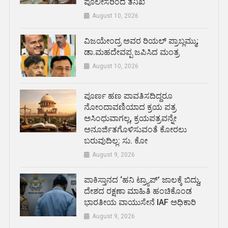
ಪೊಲೀಸರಿಂದ ತನಿಖೆ
August 10, 2026
ವಿಜಯೇಂದ್ರ ಅವರ ರಿಯಲ್ ಪ್ರಾಬ್ಲಮ್ಮು;
ಡಾ.ಮಹದೇವಪ್ಪ ಜಪಿಸಿದ ಮಂತ್ರ
August 10, 2026
ಪೂರ್ಣ ಹಣ ಪಾವತಿಸದಿದ್ದರೂ
ನೋಂದಾವಣಿಯಾದ ಕ್ರಯ ಪತ್ರ
ಅಸಿಂಧುವಾಗಲ್ಲ, ಕ್ರಯಪತ್ರವನ್ನೇ
ಅನೂರ್ಜಿತಗೊಳಿಸುವಂತೆ ಕೋರಲು
ಬರುವುದಿಲ್ಲ: ಸು. ಕೋ
August 9, 2026
ಪಾಕಿಸ್ತಾನದ ‘ಹನಿ ಟ್ರ್ಯಾಪ್’ ಜಾಲಕ್ಕೆ ಬಿದ್ದು,
ದೇಶದ ರಕ್ಷಣಾ ಮಾಹಿತಿ ಹಂಚಿಕೊಂಡ
ಭಾರತೀಯ ವಾಯುಸೇನೆ IAF ಅಧಿಕಾರಿ
August 9, 2026