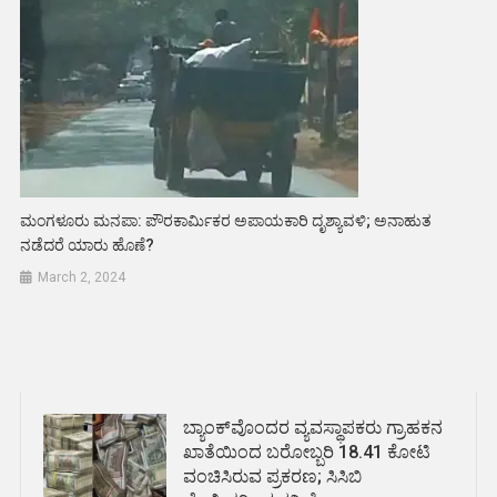
ಮಂಗಳೂರು ಮನಪಾ: ಪೌರಕಾರ್ಮಿಕರ ಅಪಾಯಕಾರಿ ದೃಶ್ಯಾವಳಿ; ಅನಾಹುತ
ನಡೆದರೆ ಯಾರು ಹೊಣೆ?
March 2, 2024
ಬ್ಯಾಂಕ್‌ವೊಂದರ ವ್ಯವಸ್ಥಾಪಕರು ಗ್ರಾಹಕನ
ಖಾತೆಯಿಂದ ಬರೋಬ್ಬರಿ 18.41 ಕೋಟಿ
ವಂಚಿಸಿರುವ ಪ್ರಕರಣ; ಸಿಸಿಬಿ