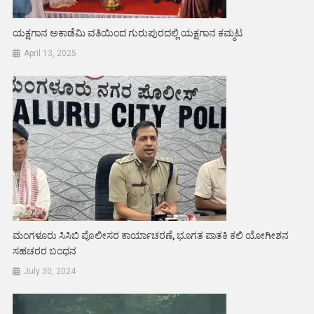
ಯಕ್ಷಗಾನ ಅಕಾಡೆಮಿ ವತಿಯಿಂದ ಗುರುಪುರದಲ್ಲಿ ಯಕ್ಷಗಾನ ಕಮ್ಮಟ
April 13, 2025
ಮಂಗಳೂರು ಸಿಸಿಬಿ ಪೊಲೀಸರ ಕಾರ್ಯಾಚರಣೆ, ಭೂಗತ ಪಾತಕಿ ಕಲಿ ಯೋಗೀಶನ
ಸಹಚರರ ಬಂಧನ
July 30, 2024