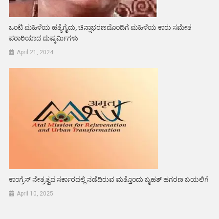
ಒಂಟಿ ಮಹಿಳೆಯ ಹತ್ಯೆಗೈದು, ಚಿನ್ನಾಭರಣದೊಂದಿಗೆ ಮಹಿಳೆಯ ಕಾರು ಸಮೇತ
ಪರಾರಿಯಾದ ದುಷ್ಕರ್ಮಿಗಳು
April 21, 2024
ಕಾಂಗ್ರೆಸ್ ನೇತ್ರತ್ವದ ಸರ್ಕಾರದಲ್ಲಿ ನಡೆದಿರುವ ಮತ್ತೊಂದು ಬೃಹತ್ ಹಗರಣ ಬಯಲಿಗೆ
April 10, 2025