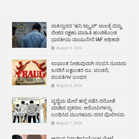
ಪಾಕಿಸ್ತಾನದ ‘ಹನಿ ಟ್ರ್ಯಾಪ್’ ಜಾಲಕ್ಕೆ ಬಿದ್ದು,
ದೇಶದ ರಕ್ಷಣಾ ಮಾಹಿತಿ ಹಂಚಿಕೊಂಡ
ಭಾರತೀಯ ವಾಯುಸೇನೆ IAF ಅಧಿಕಾರಿ
August 9, 2026
ಲಾಭಾಂಶ ನೀಡುವುದಾಗಿ ನಂಬಿಸಿ ನೂರಾರು
ಜನರಿಗೆ ಲಕ್ಷಾಂತರ ರೂ. ವಂಚನೆ;
ದಂಪತಿಗಳ ಬಂಧನ
August 8, 2026
ವೃದ್ಧೆಯ ಮೇಲೆ ಹಲ್ಲೆ ನಡೆಸಿ ದರೋಡೆ
ಮಾಡಿದ ಪ್ರಕರಣ: ಆರೋಪಿಗಳನ್ನು
ಬಂಧಿಸಿದ ಮಂಗಳೂರು ನಗರ ಪೊಲೀಸರು
August 7, 2026
ಅಪ್ರಾಪ್ತ ವಿದ್ಯಾರ್ಥಿನಿಯೊಬ್ಬಳ ಮೇಲೆ