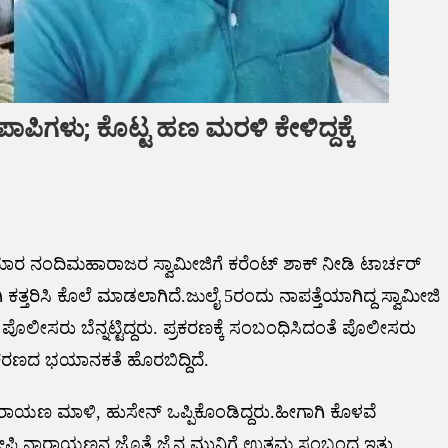
ಾಪಿಗಳು; ಕೊಟ್ಟ ಹಣ ಮರಳಿ ಕೇಳಿದ್ದಕ್ಕೆ
ರ ನಂದಿಮಹಾರಾಜರ ಸ್ವಾಮೀಜಿಗೆ ಕರೆಂಟ್ ಶಾಕ್ ನೀಡಿ ಟಾರ್ಚರ್
್ತರಿಸಿ ಕೊಲೆ ಮಾಡಲಾಗಿದೆ.ಜುಲೈ 5ರಂದು ನಾಪತ್ತೆಯಾಗಿದ್ದ ಸ್ವಾಮೀಜಿ
ಪೊಲೀಸರು ಬೆನ್ನಟ್ಟಿದ್ದರು. ಪ್ರಕರಣಕ್ಕೆ ಸಂಬಂಧಿಸಿದಂತೆ ಪೊಲೀಸರು
ಪ್ರಕರಣದ ಭಯಾನಕತೆ ಹೊರಬಿದ್ದಿದೆ.
ಾಯಣ ಮಾಳಿ, ಹುಸೇನ್ ಒಪ್ಪಿಕೊಂಡಿದ್ದರು.ಹೀಗಾಗಿ ಕೊಳವೆ
ೋಪಿ ನಾರಾಯಣನ ಜೊತೆ ಜೈನ ಮುನಿಗೆ ಉತ್ತಮ ಸಂಬಂಧ ಇತ್ತು.