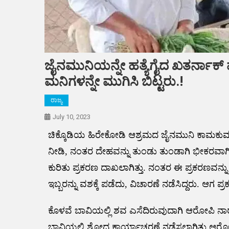
ಜೈನಮುನಿಯನ್ನೇ ಹತ್ಯೆಗೈದ ಖತರ್ನಾಕ್ ಪ
ಮನಿಗಳನ್ನೇ ಮುಗಿಸಿ ಬಿಟ್ಟರು.!
ರಾಜ್ಯ
July 10, 2023
ಚಿಕ್ಕೊಡಿಯ ಹಿರೇಕೋಡಿ ಆಶ್ರಮದ ಜೈನಮುನಿ ಕಾಮಕುಮಾ
ನೀಡಿ, ನಂತರ ದೇಹವನ್ನು ತುಂಡು ತುಂಡಾಗಿ ಭೀಕರವಾಗಿ ಕತ
ಕುರಿತು ಪ್ರಕರಣ ದಾಖಲಾಗಿತ್ತು. ನಂತರ ಈ ಪ್ರಕರಣವನ್ನು 
ಇಬ್ಬರನ್ನು ವಶಕ್ಕೆ ಪಡೆದು, ವಿಚಾರಣೆ ನಡೆಸಿದ್ದರು. ಆಗ 
ಕೊಳವೆ ಬಾವಿಯಲ್ಲಿ ಶವ ಎಸೆದಿರುವುದಾಗಿ ಆರೋಪಿ ನಾರ
ಬಾವಿಯಲ್ಲಿ ಶೋಧ ಕಾರ್ಯಾಚರಣೆ ನಡೆಸಲಾಗಿತ್ತು.ಆರ