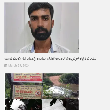
ಬಜಪೆ ಪೊಲೀಸರ ಯಶಸ್ವಿ ಕಾರ್ಯಾಚರಣೆ ಅಂತರ್ ಜಿಲ್ಲಾ ಬೈಕ್ ಕಳ್ಳನ ಬಂಧನ
March 29, 2024