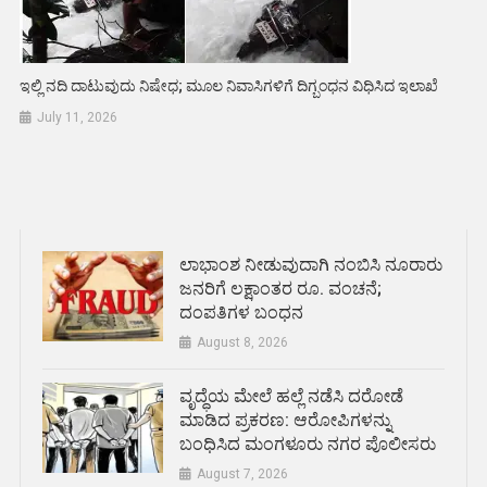
ಇಲ್ಲಿ ನದಿ ದಾಟುವುದು ನಿಷೇಧ; ಮೂಲ ನಿವಾಸಿಗಳಿಗೆ ದಿಗ್ಬಂಧನ ವಿಧಿಸಿದ ಇಲಾಖೆ
July 11, 2026
ಲಾಭಾಂಶ ನೀಡುವುದಾಗಿ ನಂಬಿಸಿ ನೂರಾರು
ಜನರಿಗೆ ಲಕ್ಷಾಂತರ ರೂ. ವಂಚನೆ;
ದಂಪತಿಗಳ ಬಂಧನ
August 8, 2026
ವೃದ್ಧೆಯ ಮೇಲೆ ಹಲ್ಲೆ ನಡೆಸಿ ದರೋಡೆ
ಮಾಡಿದ ಪ್ರಕರಣ: ಆರೋಪಿಗಳನ್ನು
ಬಂಧಿಸಿದ ಮಂಗಳೂರು ನಗರ ಪೊಲೀಸರು
August 7, 2026