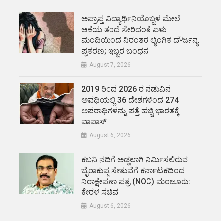
ಅಪ್ರಾಪ್ತ ವಿದ್ಯಾರ್ಥಿನಿಯೊಬ್ಬಳ ಮೇಲೆ
ಆಕೆಯ ತಂದೆ ಸೇರಿದಂತೆ ಏಳು
ಮಂದಿಯಿಂದ ನಿರಂತರ ಲೈಂಗಿಕ ದೌರ್ಜನ್ಯ
ಪ್ರಕರಣ; ಇಬ್ಬರ ಬಂಧನ
August 7, 2026
2019 ರಿಂದ 2026 ರ ನಡುವಿನ
ಅವಧಿಯಲ್ಲಿ 36 ದೇಶಗಳಿಂದ 274
ಅಪರಾಧಿಗಳನ್ನು ಪತ್ತೆ ಹಚ್ಚಿ ಭಾರತಕ್ಕೆ
ವಾಪಾಸ್
August 6, 2026
ಕಬನಿ ನದಿಗೆ ಅಡ್ಡಲಾಗಿ ನಿರ್ಮಿಸಲಿರುವ
ಬೈರಾಕುಪ್ಪ ಸೇತುವೆಗೆ ಕರ್ನಾಟಕದಿಂದ
ನಿರಾಕ್ಷೇಪಣಾ ಪತ್ರ (NOC) ಮಂಜೂರು:
ಕೇರಳ ಸಚಿವ
August 6, 2026