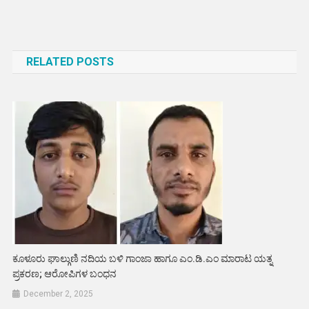
Post
navigation
RELATED POSTS
ಕೂಳೂರು ಘಾಲ್ಗುಣಿ ನದಿಯ ಬಳಿ ಗಾಂಜಾ ಹಾಗೂ ಎಂ.ಡಿ.ಎಂ ಮಾರಾಟ ಯತ್ನ
ಪ್ರಕರಣ; ಆರೋಪಿಗಳ ಬಂಧನ
December 2, 2025