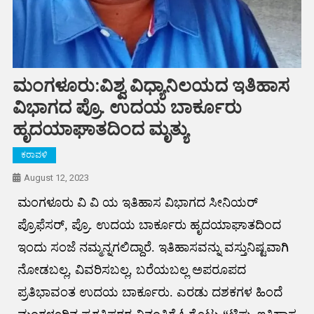
ಮಂಗಳೂರು:ವಿಶ್ವ ವಿಧ್ಯಾನಿಲಯದ ಇತಿಹಾಸ
ವಿಭಾಗದ ಪ್ರೊ. ಉದಯ ಬಾರ್ಕೂರು
ಹೃದಯಾಘಾತದಿಂದ ಮೃತ್ಯು
ಕರಾವಳಿ
August 12, 2023
ಮಂಗಳೂರು ವಿ ವಿ ಯ ಇತಿಹಾಸ ವಿಭಾಗದ ಸೀನಿಯರ್
ಪ್ರೊಫೆಸರ್, ಪ್ರೊ. ಉದಯ ಬಾರ್ಕೂರು ಹೃದಯಾಘಾತದಿಂದ
ಇಂದು ಸಂಜೆ ನಮ್ಮನ್ನಗಲಿದ್ದಾರೆ. ಇತಿಹಾಸವನ್ನು ವಸ್ತುನಿಷ್ಟವಾಗಿ
ನೋಡಬಲ್ಲ, ವಿವರಿಸಬಲ್ಲ, ಬರೆಯಬಲ್ಲ ಅಪರೂಪದ
ಪ್ರತಿಭಾವಂತ ಉದಯ ಬಾರ್ಕೂರು. ಎರಡು ದಶಕಗಳ ಹಿಂದೆ