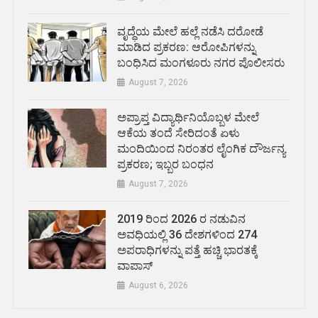
ವೃದ್ಧೆಯ ಮೇಲೆ ಹಲ್ಲೆ ನಡೆಸಿ ದರೋಡೆ
ಮಾಡಿದ ಪ್ರಕರಣ: ಆರೋಪಿಗಳನ್ನು
ಬಂಧಿಸಿದ ಮಂಗಳೂರು ನಗರ ಪೊಲೀಸರು
August 7, 2026
ಅಪ್ರಾಪ್ತ ವಿದ್ಯಾರ್ಥಿನಿಯೊಬ್ಬಳ ಮೇಲೆ
ಆಕೆಯ ತಂದೆ ಸೇರಿದಂತೆ ಏಳು
ಮಂದಿಯಿಂದ ನಿರಂತರ ಲೈಂಗಿಕ ದೌರ್ಜನ್ಯ
ಪ್ರಕರಣ; ಇಬ್ಬರ ಬಂಧನ
August 7, 2026
2019 ರಿಂದ 2026 ರ ನಡುವಿನ
ಅವಧಿಯಲ್ಲಿ 36 ದೇಶಗಳಿಂದ 274
ಅಪರಾಧಿಗಳನ್ನು ಪತ್ತೆ ಹಚ್ಚಿ ಭಾರತಕ್ಕೆ
ವಾಪಾಸ್
August 6, 2026