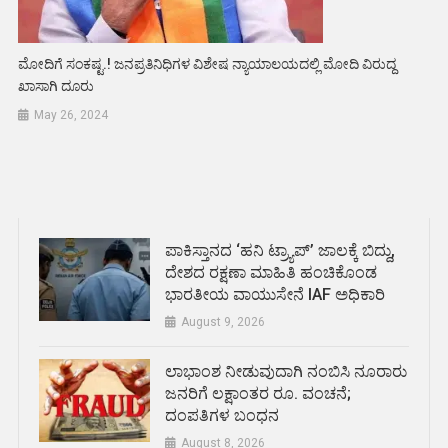
ಮೋದಿಗೆ ಸಂಕಷ್ಟ.! ಜನಪ್ರತಿನಿಧಿಗಳ ವಿಶೇಷ ನ್ಯಾಯಾಲಯದಲ್ಲಿ ಮೋದಿ ವಿರುದ್ದ
ಖಾಸಾಗಿ ದೂರು
May 26, 2024
ಪಾಕಿಸ್ತಾನದ ‘ಹನಿ ಟ್ರ್ಯಾಪ್’ ಜಾಲಕ್ಕೆ ಬಿದ್ದು,
ದೇಶದ ರಕ್ಷಣಾ ಮಾಹಿತಿ ಹಂಚಿಕೊಂಡ
ಭಾರತೀಯ ವಾಯುಸೇನೆ IAF ಅಧಿಕಾರಿ
August 9, 2026
ಲಾಭಾಂಶ ನೀಡುವುದಾಗಿ ನಂಬಿಸಿ ನೂರಾರು
ಜನರಿಗೆ ಲಕ್ಷಾಂತರ ರೂ. ವಂಚನೆ;
ದಂಪತಿಗಳ ಬಂಧನ
August 8, 2026