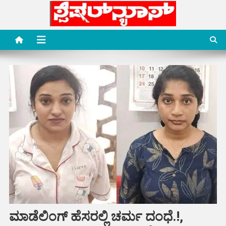
Skip
to
content
Special News Media
Special News Media
ಮಾಡೆಲಿಂಗ್ ಹೆಸರಲ್ಲಿ ಚರ್ಮ ದಂಧೆ.!,