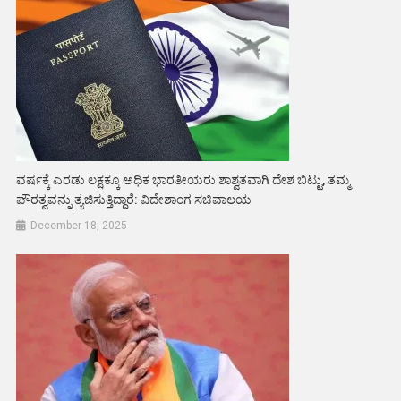
ವರ್ಷಕ್ಕೆ ಎರಡು ಲಕ್ಷಕ್ಕೂ ಅಧಿಕ ಭಾರತೀಯರು ಶಾಶ್ವತವಾಗಿ ದೇಶ ಬಿಟ್ಟು, ತಮ್ಮ
ಪೌರತ್ವವನ್ನು ತ್ಯಜಿಸುತ್ತಿದ್ದಾರೆ: ವಿದೇಶಾಂಗ ಸಚಿವಾಲಯ
December 18, 2025