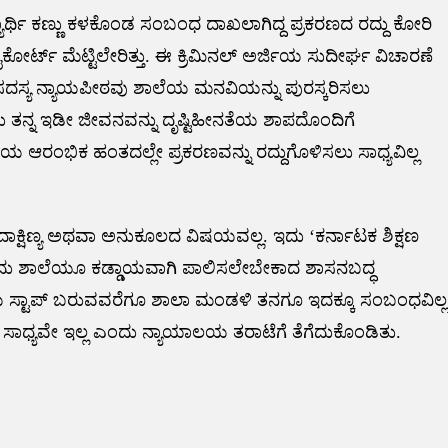
ಾರ್ಥಿ ಕಣ್ಣು ಕಳಕೊಂಡ ಸಂಬಂಧ ದಾಖಲಾಗಿದ್ದ ಪ್ರಕರಣದ ರದ್ದು ಕೋರಿ
ರ್ಟ್ ಮೆಟ್ಟಿಲೇರಿತ್ತು. ಈ ಕ್ರಿಮಿನಲ್ ಅರ್ಜಿಯ ಸುದೀರ್ಘ ವಿಚಾರಣೆ
ಕಸದಸ್ಯ ನ್ಯಾಯಪೀಠವು ಶಾಲೆಯ ಮನವಿಯನ್ನು ಪುರಸ್ಕರಿಸಲು
ು ತನ್ನ ಇಡೀ ಜೀವನವನ್ನು ದೃಷ್ಟಿಹೀನತೆಯ ಶಾಪದೊಂದಿಗೆ
ಯ ಆರಂಭಿಕ ಹಂತದಲ್ಲೇ ಪ್ರಕರಣವನ್ನು ರದ್ದುಗೊಳಿಸಲು ಸಾಧ್ಯವಿಲ್ಲ
ಲ ದಾಕ್ಷಿಣ್ಯ ಅಥವಾ ಅನುಕೂಲದ ವಿಷಯವಲ್ಲ. ಇದು ‘ಕರ್ನಾಟಕ ಶಿಕ್ಷಣ
ಂದು ಶಾಲೆಯೂ ಕಡ್ಡಾಯವಾಗಿ ಪಾಲಿಸಲೇಬೇಕಾದ ಶಾಸನಬದ್ಧ
ೆಯ ಸ್ಟಾಪ್ ಬರುವವರೆಗೂ ಶಾಲಾ ಮಂಡಳಿ ತನಗೂ ಇದಕ್ಕೂ ಸಂಬಂಧವಿಲ್ಲ
 ಸಾಧ್ಯವೇ ಇಲ್ಲ ಎಂದು ನ್ಯಾಯಾಲಯ ತರಾಟೆಗೆ ತೆಗೆದುಕೊಂಡಿತು.