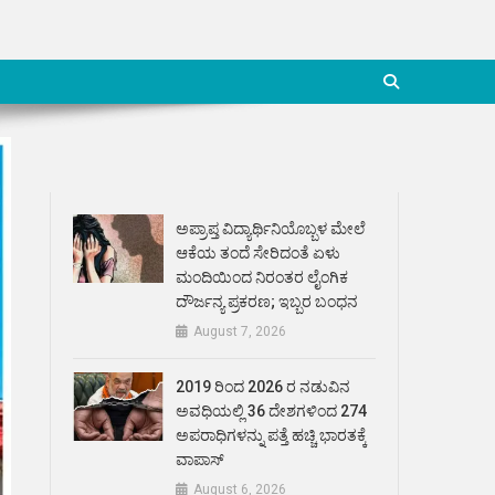
ಅಪ್ರಾಪ್ತ ವಿದ್ಯಾರ್ಥಿನಿಯೊಬ್ಬಳ ಮೇಲೆ
ಆಕೆಯ ತಂದೆ ಸೇರಿದಂತೆ ಏಳು
ಮಂದಿಯಿಂದ ನಿರಂತರ ಲೈಂಗಿಕ
ದೌರ್ಜನ್ಯ ಪ್ರಕರಣ; ಇಬ್ಬರ ಬಂಧನ
August 7, 2026
2019 ರಿಂದ 2026 ರ ನಡುವಿನ
ಅವಧಿಯಲ್ಲಿ 36 ದೇಶಗಳಿಂದ 274
ಅಪರಾಧಿಗಳನ್ನು ಪತ್ತೆ ಹಚ್ಚಿ ಭಾರತಕ್ಕೆ
ವಾಪಾಸ್
August 6, 2026