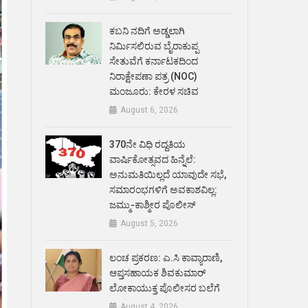
ಕಬನಿ ನದಿಗೆ ಅಡ್ಡಲಾಗಿ
ನಿರ್ಮಿಸಲಿರುವ ಬೈರಾಕುಪ್ಪ
ಸೇತುವೆಗೆ ಕರ್ನಾಟಕದಿಂದ
ನಿರಾಕ್ಷೇಪಣಾ ಪತ್ರ (NOC)
ಮಂಜೂರು: ಕೇರಳ ಸಚಿವ
August 6, 2026
370ನೇ ವಿಧಿ ರದ್ದತಿಯ
ವಾರ್ಷಿಕೋತ್ಸವದ ಹಿನ್ನೆಲೆ:
ಅನುಮತಿಯಿಲ್ಲದೆ ಯಾವುದೇ ಸಭೆ,
ಸಮಾರಂಭಗಳಿಗೆ ಅವಕಾಶವಿಲ್ಲ:
ಜಮ್ಮು-ಕಾಶ್ಮೀರ ಪೊಲೀಸ್
August 5, 2026
ಲಂಚ ಪ್ರಕರಣ: ಎ.ಸಿ ಕಾವ್ಯಾರಾಣಿ,
ಆಪ್ತಸಹಾಯಕ ಶಿವಕುಮಾರ್‌
ಲೋಕಾಯುಕ್ತ ಪೊಲೀಸರ ಬಲೆಗೆ
August 4, 2026