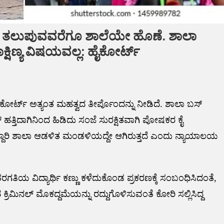
ನೆ ತಲುಪುವವರೆಗೂ ಶಾಲೆಯೇ ಹೊಣೆ. ಶಾಲಾ
ದಾಕ್ಷಿಣ್ಯ ವಿಷಯವಲ್ಲ: ಹೈಕೋರ್ಟ್
ೈಕೋರ್ಟ್ ಅತ್ಯಂತ ಮಹತ್ವದ ತೀರ್ಪೊಂದನ್ನು ನೀಡಿದೆ. ಶಾಲಾ ಬಸ್
ಹತ್ತಿದಾಗಿನಿಂದ ಹಿಡಿದು ಸಂಜೆ ಸುರಕ್ಷಿತವಾಗಿ ಪೋಷಕರ ಕೈ
ಾರಿ ಶಾಲಾ ಆಡಳಿತ ಮಂಡಳಿಯದ್ದೇ ಆಗಿರುತ್ತದೆ ಎಂದು ನ್ಯಾಯಾಲಯ
ಗತಿಯ ವಿದ್ಯಾರ್ಥಿ ಕಣ್ಣು ಕಳೆದುಕೊಂಡ ಪ್ರಕರಣಕ್ಕೆ ಸಂಬಂಧಿಸಿದಂತೆ,
ಿಮಿನಲ್ ಮೊಕದ್ದಮೆಯನ್ನು ರದ್ದುಗೊಳಿಸುವಂತೆ ಕೋರಿ ಸಲ್ಲಿಸಿದ್ದ