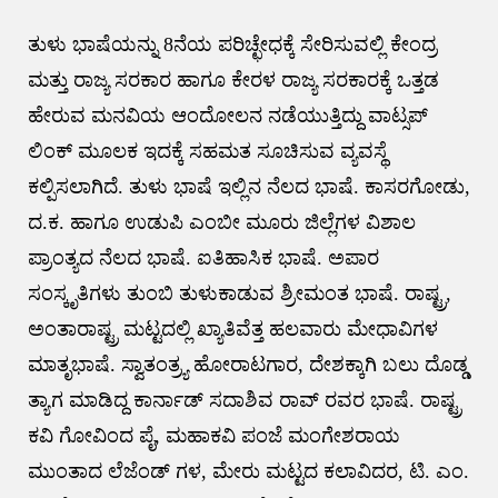
ತುಳು ಭಾಷೆಯನ್ನು 8ನೆಯ ಪರಿಚ್ಛೇಧಕ್ಕೆ ಸೇರಿಸುವಲ್ಲಿ ಕೇಂದ್ರ
ಮತ್ತು ರಾಜ್ಯ ಸರಕಾರ ಹಾಗೂ ಕೇರಳ ರಾಜ್ಯ ಸರಕಾರಕ್ಕೆ ಒತ್ತಡ
ಹೇರುವ ಮನವಿಯ ಆಂದೋಲನ ನಡೆಯುತ್ತಿದ್ದು ವಾಟ್ಸಪ್
ಲಿಂಕ್ ಮೂಲಕ ಇದಕ್ಕೆ ಸಹಮತ ಸೂಚಿಸುವ ವ್ಯವಸ್ಥೆ
ಕಲ್ಪಿಸಲಾಗಿದೆ. ತುಳು ಭಾಷೆ ಇಲ್ಲಿನ ನೆಲದ ಭಾಷೆ. ಕಾಸರಗೋಡು,
ದ.ಕ. ಹಾಗೂ ಉಡುಪಿ ಎಂಬೀ ಮೂರು ಜಿಲ್ಲೆಗಳ ವಿಶಾಲ
ಪ್ರಾಂತ್ಯದ ನೆಲದ ಭಾಷೆ. ಐತಿಹಾಸಿಕ ಭಾಷೆ. ಅಪಾರ
ಸಂಸ್ಕೃತಿಗಳು ತುಂಬಿ ತುಳುಕಾಡುವ ಶ್ರೀಮಂತ ಭಾಷೆ. ರಾಷ್ಟ್ರ,
ಅಂತಾರಾಷ್ಟ್ರ ಮಟ್ಟದಲ್ಲಿ ಖ್ಯಾತಿವೆತ್ತ ಹಲವಾರು ಮೇಧಾವಿಗಳ
ಮಾತೃಭಾಷೆ. ಸ್ವಾತಂತ್ರ್ಯ ಹೋರಾಟಗಾರ, ದೇಶಕ್ಕಾಗಿ ಬಲು ದೊಡ್ಡ
ತ್ಯಾಗ ಮಾಡಿದ್ದ ಕಾರ್ನಾಡ್ ಸದಾಶಿವ ರಾವ್ ರವರ ಭಾಷೆ. ರಾಷ್ಟ್ರ
ಕವಿ ಗೋವಿಂದ ಪೈ, ಮಹಾಕವಿ ಪಂಜೆ ಮಂಗೇಶರಾಯ
ಮುಂತಾದ ಲೆಜೆಂಡ್ ಗಳ, ಮೇರು ಮಟ್ಟದ ಕಲಾವಿದರ, ಟಿ. ಎಂ.