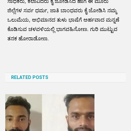
ಸಾಧಕರು, ಕಲಾವಿದರು ಕೈ ಜೋಡಿಸಿದ ಹಾಗೆ ಈ ಮೂರು
ಜಿಲ್ಲೆಗಳ ಸರ್ವ ಧರ್ಮ, ಜಾತಿ ಬಾಂಧವರು ಕೈ ಜೋಡಿಸಿ ನಮ್ಮ
ಒಲುಮೆಯ, ಅಭಿಮಾನದ ತುಳು ಭಾಷೆಗೆ ಅರ್ಹವಾದ ಮನ್ನಣೆ
ಕೊಡಿಸುವ ಚಳವಳಿಯಲ್ಲಿ ಭಾಗವಹಿಸೋಣ. ಗುರಿ ಮುಟ್ಟುವ
ತನಕ ಹೋರಾಡೋಣ.
Post
navigation
RELATED POSTS