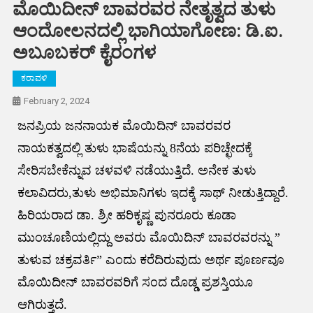
ಮೊಯಿದೀನ್ ಬಾವರವರ ನೇತೃತ್ವದ ತುಳು
ಆಂದೋಲನದಲ್ಲಿ ಭಾಗಿಯಾಗೋಣ: ಡಿ.ಐ.
ಅಬೂಬಕರ್ ಕೈರಂಗಳ
ಕರಾವಳಿ
February 2, 2024
ಜನಪ್ರಿಯ ಜನನಾಯಕ ಮೊಯಿದಿನ್ ಬಾವರವರ
ನಾಯಕತ್ವದಲ್ಲಿ ತುಳು ಭಾಷೆಯನ್ನು 8ನೆಯ ಪರಿಚ್ಛೇದಕ್ಕೆ
ಸೇರಿಸಬೇಕೆನ್ನುವ ಚಳವಳಿ ನಡೆಯುತ್ತಿದೆ. ಅನೇಕ ತುಳು
ಕಲಾವಿದರು,ತುಳು ಅಭಿಮಾನಿಗಳು ಇದಕ್ಕೆ ಸಾಥ್ ನೀಡುತ್ತಿದ್ದಾರೆ.
ಹಿರಿಯರಾದ ಡಾ. ಶ್ರೀ ಹರಿಕೃಷ್ಣ ಪುನರೂರು ಕೂಡಾ
ಮುಂಚೂಣಿಯಲ್ಲಿದ್ದು ಅವರು ಮೊಯಿದಿನ್ ಬಾವರವರನ್ನು ”
ತುಳುವ ಚಕ್ರವರ್ತಿ” ಎಂದು ಕರೆದಿರುವುದು ಅರ್ಥ ಪೂರ್ಣವೂ
ಮೊಯಿದೀನ್ ಬಾವರವರಿಗೆ ಸಂದ ದೊಡ್ಡ ಪ್ರಶಸ್ತಿಯೂ
ಆಗಿರುತ್ತದೆ.