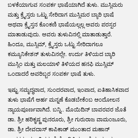
ಬಳಕೆಯಾಗುವ ಸಂಪರ್ಕ ಭಾಷೆಯಾಗಿದೆ ತುಳು. ಮುಸ್ಲಿಮರು
ಮತ್ತು ಕ್ರೈಸ್ತರು ಒಟ್ಟು ಸೇರಿದಾಗ ಮುಸ್ಲಿಮರ ಬ್ಯಾರಿ ಭಾಷೆ
ಅಥವಾ ಕ್ರೈಸ್ತನ ಕೊಂಕಣಿ ಭಾಷೆಯಲ್ಲಲ್ಲ ಅವರು ಪರಸ್ಪರ
ಮಾತಾಡುವುದು. ಅವರು ತುಳುವಿನಲ್ಲಿ ಮಾತಾಡುತ್ತಾರೆ.
ಹಿಂದೂ, ಮುಸ್ಲಿಮ್, ಕ್ರೈಸ್ತರು ಒಟ್ಟು ಸೇರಿದಾಗಲೂ
ಕಮ್ಯೂನಿಕೇಶನ್ ತುಳುವಿನಲ್ಲೇ. ಉರ್ದು ತಿಳಿಯದ ಬ್ಯಾರಿ
ಮುಸ್ಲಿಂ ಮತ್ತು ಮಲಯಾಳಿ ತಿಳಿಯದ ಹನಫಿ ಮುಸ್ಲಿಮ್
ಒಂದಾದರೆ ಅವರಿಬ್ಬರ ಸಂಪರ್ಕ ಭಾಷೆ ತುಳು.
ಇಷ್ಟು ಸಮೃದ್ಧವಾದ, ಸುಂದರವಾದ, ಇಂಪಾದ, ಐತಿಹಾಸಿಕವಾದ
ತುಳು ಭಾಷೆಗೆ ಅರ್ಹ ಮನ್ನಣೆ ಕೊಡಬೇಕೆಂಬ ಆಂದೋಲನ
ನ್ಯಾಯಪೂರ್ಣವಾಗಿದೆ. ಬನ್ನಿ.. ಮೊಯಿದಿನ್ ಬಾವರವರ ಜೊತೆ
ಡಾ‌. ಶ್ರೀ ಹರಿಕೃಷ್ಣ ಪುನರೂರು, ಶ್ರೀ ಗುರುರಾಜ ವಾಮಂಜೂರು,
ಡಾ. ಶ್ರೀ ದೇವದಾಸ್ ಕಾಪಿಕಾಡ್ ಮುಂತಾದ ಮಹಾನ್