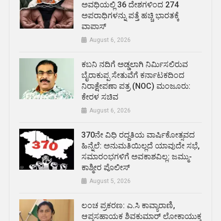
ಅವಧಿಯಲ್ಲಿ 36 ದೇಶಗಳಿಂದ 274
ಅಪರಾಧಿಗಳನ್ನು ಪತ್ತೆ ಹಚ್ಚಿ ಭಾರತಕ್ಕೆ
ವಾಪಾಸ್
August 6, 2026
ಕಬನಿ ನದಿಗೆ ಅಡ್ಡಲಾಗಿ ನಿರ್ಮಿಸಲಿರುವ
ಬೈರಾಕುಪ್ಪ ಸೇತುವೆಗೆ ಕರ್ನಾಟಕದಿಂದ
ನಿರಾಕ್ಷೇಪಣಾ ಪತ್ರ (NOC) ಮಂಜೂರು:
ಕೇರಳ ಸಚಿವ
August 6, 2026
370ನೇ ವಿಧಿ ರದ್ದತಿಯ ವಾರ್ಷಿಕೋತ್ಸವದ
ಹಿನ್ನೆಲೆ: ಅನುಮತಿಯಿಲ್ಲದೆ ಯಾವುದೇ ಸಭೆ,
ಸಮಾರಂಭಗಳಿಗೆ ಅವಕಾಶವಿಲ್ಲ: ಜಮ್ಮು-
ಕಾಶ್ಮೀರ ಪೊಲೀಸ್
August 5, 2026
ಲಂಚ ಪ್ರಕರಣ: ಎ.ಸಿ ಕಾವ್ಯಾರಾಣಿ,
ಆಪ್ತಸಹಾಯಕ ಶಿವಕುಮಾರ್‌ ಲೋಕಾಯುಕ್ತ