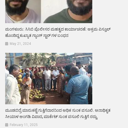
ಮಂಗಳೂರು: ಸಿಸಿಬಿ ಪೊಲೀಸರ ಮಹತ್ವದ ಕಾರ್ಯಾಚರಣೆ: ಅಕ್ರಮ ಪಿಸ್ತೂಲ್
ಹೊಂದಿದ್ದ ಕುಖ್ಯಾತ ಗ್ಯಾಂಗ್ ಸ್ಟಾರ್ ಗಳ ಬಂಧನ
May 21, 2024
ಮೂಡಬಿದ್ರೆ ಮಾರುಕಟ್ಟೆ ಗುತ್ತಿಗೆದಾರನಿಂದ ಅಧಿಕ ಸುಂಕ ವಸೂಲಿ. ಅನಾಧಿಕೃತ
ಸೀಯಾಳ ಅಂಗಡಿ ವಿವಾದ, ಮಾರ್ಕೆಟ್ ಸುಂಕ ವಸೂಲಿ ಗುತ್ತಿಗೆ ರದ್ದು.
February 11, 2025