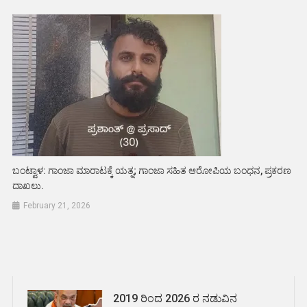
ಬಂಟ್ವಾಳ: ಗಾಂಜಾ ಮಾರಾಟಕ್ಕೆ ಯತ್ನ; ಗಾಂಜಾ ಸಹಿತ ಆರೋಪಿಯ ಬಂಧನ, ಪ್ರಕರಣ
ದಾಖಲು.
February 21, 2026
2019 ರಿಂದ 2026 ರ ನಡುವಿನ